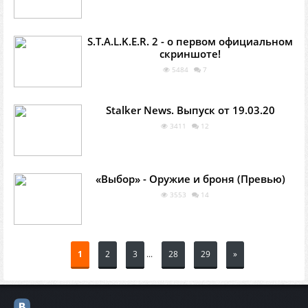
S.T.A.L.K.E.R. 2 - о первом официальном
скриншоте!
5484
7
Stalker News. Выпуск от 19.03.20
3411
12
«Выбор» - Оружие и броня (Превью)
3553
14
1
2
3
...
28
29
»