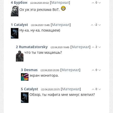
4
Бурбон
[
Материал
]
0
(22.04.2020 20:52)
Ох уж эта реклама ВоТ.
1
Catalyst
[
Материал
]
-2
(22.04.2020 13:48)
Ну-ка, ну-ка, помацаем)
2
RumataEstorsky
[
Материал
]
2
(22.04.2020 18:48)
что ты там мацаешь?
3
Desmas
[
Материал
]
0
(22.04.2020 20:30)
экран монитора.
5
Catalyst
[
Материал
]
0
(22.04.2020 23:57)
Обзор, ты нафига мне минус влепил?