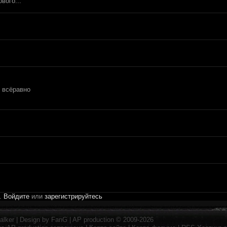
вого...
о всёравно
и.
Войдите
или
зарегистрируйтесь
alker
| Design by
FanG
|
AP production
© 2009-2026