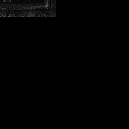
от
uCoz