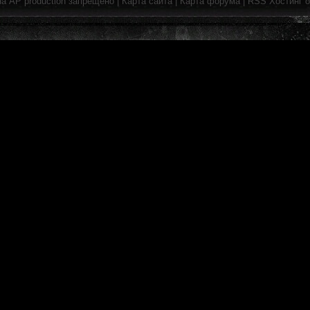
на
AP production
запрещено |
Карта сайта
|
Карта форума
|
RSS
Хостинг 