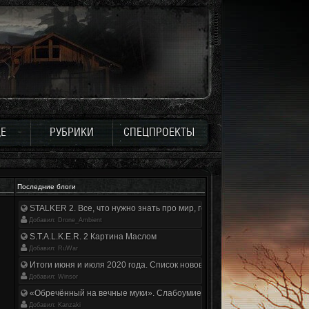
Е
РУБРИКИ
СПЕЦПРОЕКТЫ
Последние блоги
STALKER 2. Все, что нужно знать про мир, геймплей и сюжет | Разбор
Добавил: Drone_Ambient
S.T.A.L.K.E.R. 2 Картина Маслом
Добавил: RuWar
Итоги июня и июля 2020 года. Список нововведений
Добавил: Winsor
«Обречённый на вечные муки». Слабоумие и отвага
Добавил: Kanzaki