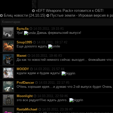
«EFT Weapons Pack» готовится к ОБТ!
Блиц новости (24.10.15)
Пустые земли - Игровая версия в р
Коментарии
Бульба
14.03.2011, 19:15 #
1
Ура!
Даешь фервальский выпуск!
Snup1995
14.03.2011, 19:17 #
2
Еще дооолго ждать
Maxwi
14.03.2011, 19:46 #
3
Да как то новостей немного сейчас выходит... ближайшее что 
MOODY
14.03.2011, 21:57 #
4
ждали ждем и будем ждать!
ProfDancer
14.03.2011, 22:17 #
5
ОЧень хорошая идея....и думаю что 2-ой выпуск будет Очень 
Moonlight
14.03.2011, 22:59 #
6
это все радует!!!но ждать долго..
RastaMichael
14.03.2011, 23:39 #
7