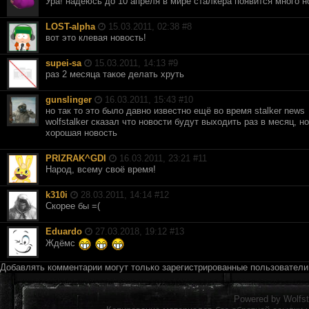
Ура! надеюсь до 10 апреля в мире сталкера появится много но
LOST-alpha
15.03.2011, 02:38 #
8
вот это клевая новость!
supei-sa
15.03.2011, 14:13 #
9
раз 2 месяца такое делать хруть
gunslinger
16.03.2011, 15:43 #
10
но так то это было давно известно ещё во время stalker news
wolfstalker сказал что новости будут выходить раз в месяц, н
хорошая новость
PRIZRAK^GDI
16.03.2011, 23:21 #
11
Народ, всему своё время!
k310i
28.03.2011, 14:14 #
12
Скорее бы =(
Eduardo
27.03.2018, 19:12 #
13
Ждёмс
Добавлять комментарии могут только зарегистрированные пользовател
Powered by
Wolfst