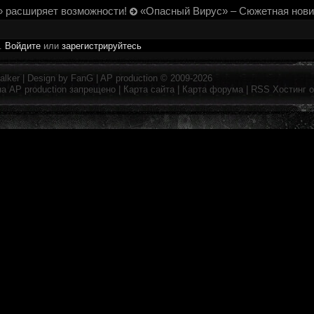
 расширяет возможности!
«Опасный Вирус» – Сюжетная нови
и.
Войдите
или
зарегистрируйтесь
alker
| Design by
FanG
|
AP production
© 2009-2026
на
AP production
запрещено |
Карта сайта
|
Карта форума
|
RSS
Хостинг 