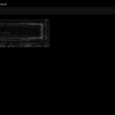
нка!
от
uCoz