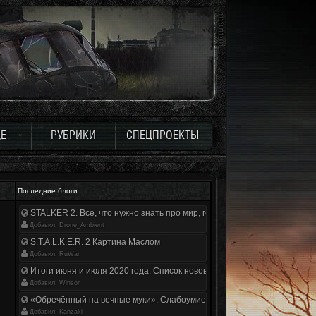
Е
РУБРИКИ
СПЕЦПРОЕКТЫ
Последние блоги
STALKER 2. Все, что нужно знать про мир, геймплей и сюжет | Разбор
Добавил: Drone_Ambient
S.T.A.L.K.E.R. 2 Картина Маслом
Добавил: RuWar
Итоги июня и июля 2020 года. Список нововведений
Добавил: Winsor
«Обречённый на вечные муки». Слабоумие и отвага
Добавил: Kanzaki