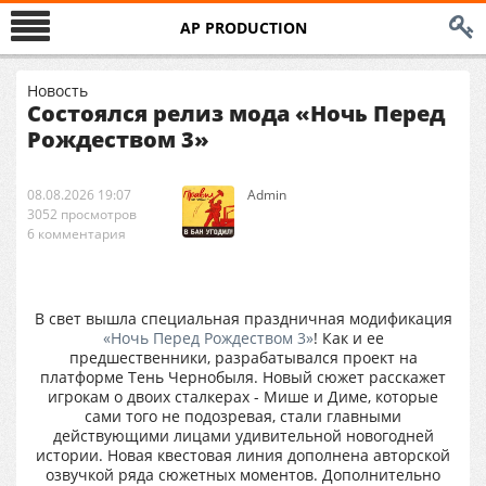
AP PRODUCTION
Новость
Состоялся релиз мода «Ночь Перед
Рождеством 3»
08.08.2026 19:07
Аdmin
3052 просмотров
6 комментария
В свет вышла специальная праздничная модификация
«Ночь Перед Рождеством 3»
! Как и ее
предшественники, разрабатывался проект на
платформе Тень Чернобыля. Новый сюжет расскажет
игрокам о двоих сталкерах - Мише и Диме, которые
сами того не подозревая, стали главными
действующими лицами удивительной новогодней
истории. Новая квестовая линия дополнена авторской
озвучкой ряда сюжетных моментов. Дополнительно