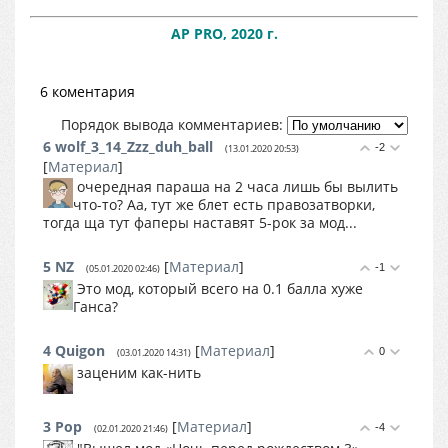
AP PRO, 2020 г.
6 коментария
Порядок вывода комментариев:
6
wolf_3_14_Zzz_duh_ball
-2
(13.01.2020 20:53)
[
Материал
]
очередная параша на 2 часа лишь бы вылить
что-то? Аа, тут же блет есть правозатворки,
тогда ща тут фаперы наставят 5-рок за мод...
5
NZ
[
Материал
]
-1
(05.01.2020 02:46)
Это мод, который всего на 0.1 балла хуже
Ганса?
4
Quigon
[
Материал
]
0
(03.01.2020 14:31)
заценим как-нить
3
Pop
[
Материал
]
-4
(02.01.2020 21:46)