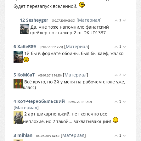
будет перезапуск вселенной.
12
Sesheyger
[
Материал
]
1
(10.07.2019 09:30)
Да, мне тоже напомнило фанатский
трейлер по сталкер 2 от DKUD1337
6
XaKeR89
[
Материал
]
1
(09.07.2019 17:29)
1й бы в формате обоины, был бы каеф, жалко
5
KoM6aT
[
Материал
]
2
(09.07.2019 16:55)
Всё круто, но 2й у меня на рабочем столе уже,
класс)
4
Кот-Чернобыльский
3
(09.07.2019 15:52)
[
Материал
]
2 арт шикарненький, нет конечно все
неплохие, но 2 такой... захватывающий!
3
mihlan
[
Материал
]
1
(09.07.2019 14:33)