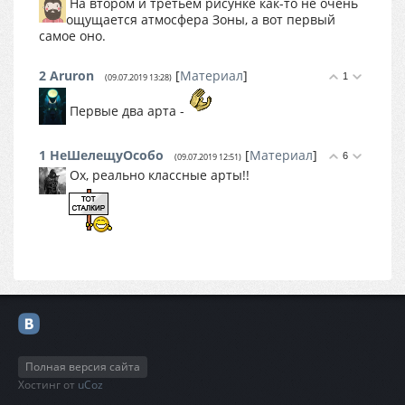
На втором и третьем рисунке как-то не очень
ощущается атмосфера Зоны, а вот первый
самое оно.
2
Аruron
[
Материал
]
1
(09.07.2019 13:28)
Первые два арта -
1
НеШелещуОсобо
[
Материал
]
6
(09.07.2019 12:51)
Ох, реально классные арты!!
Полная версия сайта
Хостинг от
uCoz