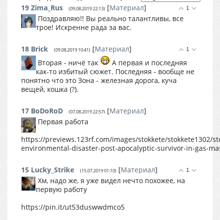
19
Zima_Rus
[
Материал
]
1
(09.08.2019 22:13)
Поздравляю!! Вы реально талантливы, все
трое! Искренне рада за вас.
18
Brick
[
Материал
]
1
(09.08.2019 10:41)
Вторая - ничё так
А первая и последняя
как-то избитый сюжет. Последняя - вообще не
понятно что это Зона - железная дорога, куча
вещей, кошка (?).
17
BoDoRoD
[
Материал
]
(07.08.2019 22:57)
Первая работа
https://previews.123rf.com/images/stokkete/stokkete1302/
environmental-disaster-post-apocalyptic-survivor-in-gas-ma
15
Lucky_Strike
[
Материал
]
1
(15.07.2019 01:10)
Хм, надо же, я уже видел нечто похожее, на
первую работу
https://pin.it/ut53duswwdmco5