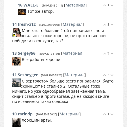
16
WALL-E
[
Материал
]
1
(16.07.2019 21:14)
Тот же автор.
14
fresh-z12
[
Материал
]
1
(14.07.2019 09:01)
Мне как-то больше 2-ой понравился, но и
остальные тоже хороши, не просто так они
победили в конкурсе, так?
13
Sergey56
[
Материал
]
3
(10.07.2019 11:03)
Все работы хороши
11
Sesheyger
[
Материал
]
2
(10.07.2019 09:29)
С вертолетом больше всего понравился, будто
скриншот из сталкер 2. Остальные тоже
ничего, но уже однообразная заезженная тема,
сидит сталкер в противогазе, да на каждой книге
по вселенной такая обложка
10
racindp
[
Материал
]
1
(10.07.2019 00:20)
Хороший арты.