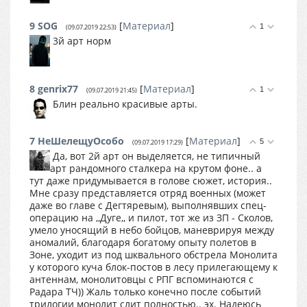
9
SOG
[
Материал
]
1
(09.07.2019 22:53)
3й арт норм
8
genrix77
[
Материал
]
1
(09.07.2019 21:45)
Блин реально красивые арты.
7
НеШелещуОсобо
[
Материал
]
5
(09.07.2019 17:29)
Да, вот 2й арт он выделяется, не типичный
арт рандомного сталкера на крутом фоне.. а
тут даже придумывается в голове сюжет, история..
Мне сразу представляется отряд военных (может
даже во главе с Дегтяревым), выполнявших спец-
операцию на ,,Дуге,, и пилот, тот же из ЗП - Сколов,
умело уносящий в небо бойцов, маневрируя между
аномалий, благодаря богатому опыту полетов в
Зоне, уходит из под шквального обстрела Монолита
у которого куча блок-постов в лесу прилегающему к
антеннам, монолитовцы с РПГ вспоминаются с
Радара ТЧ)) Жаль только конечно после событий
трилогии монолит слит полностью.. эх. Надеюсь