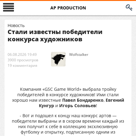
AP PRODUCTION
Новость
Стали известны победители
конкурса художников
06.08.2026 19:49
Wolfstalker
3900 просмотров
19 комментария
Компания «GSC Game World» выбрала тройку
победителей в конкурсе художников! Ими стали
хорошо нам известные
Павел Бондаренко
,
Евгений
Кунгур
и
Игорь Соловьев
!
- Вот и подошел к концу наш конкурс артов —
победители выбраны и в скором времени каждый из
них получит к себе в коллекцию эксклюзивную
футболку и открытку, подписанную одним из