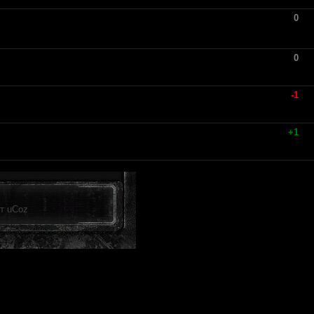
0
0
-1
+1
от
uCoz