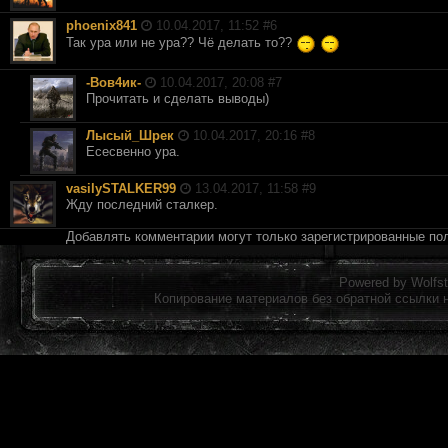
phoenix841
10.04.2017, 11:52 #
6
Так ура или не ура?? Чё делать то??
-Вов4ик-
10.04.2017, 20:08 #
7
Прочитать и сделать выводы)
Лысый_Шрек
10.04.2017, 20:16 #
8
Есесвенно ура.
vasilySTALKER99
13.04.2017, 11:58 #
9
Жду последний сталкер.
Добавлять комментарии могут только зарегистрированные по
Powered by
Wolfst
Копирование материалов без обратной ссылки 