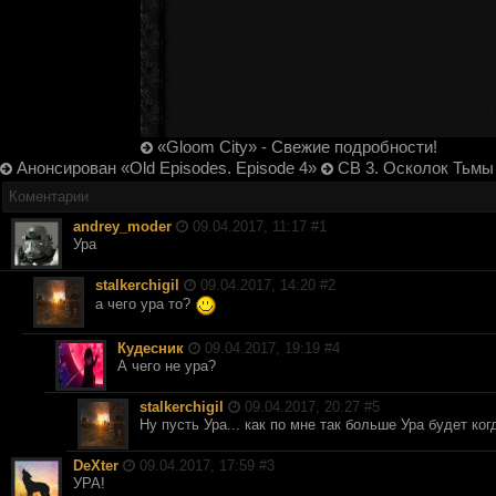
«Gloom City» - Свежие подробности!
Анонсирован «Old Episodes. Episode 4»
СВ 3. Осколок Тьмы
Коментарии
andrey_moder
09.04.2017, 11:17 #
1
Ура
stalkerchigil
09.04.2017, 14:20 #
2
а чего ура то?
Кудесник
09.04.2017, 19:19 #
4
А чего не ура?
stalkerchigil
09.04.2017, 20:27 #
5
Ну пусть Ура... как по мне так больше Ура будет ко
DеXter
09.04.2017, 17:59 #
3
УРА!