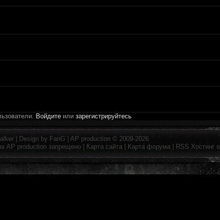
льзователи.
Войдите
или
зарегистрируйтесь
alker
| Design by
FanG
|
AP production
© 2009-2026
на
AP production
запрещено |
Карта сайта
|
Карта форума
|
RSS
Хостинг 