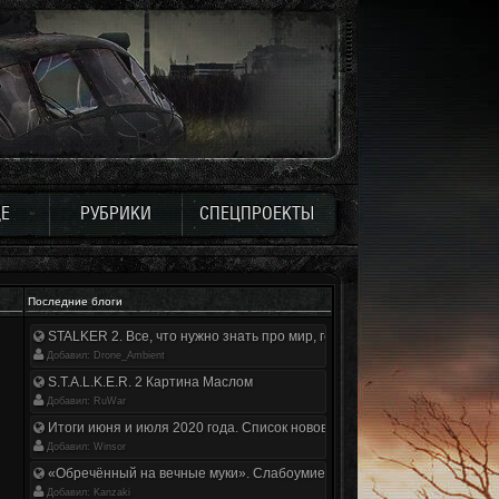
Е
РУБРИКИ
СПЕЦПРОЕКТЫ
Последние блоги
STALKER 2. Все, что нужно знать про мир, геймплей и сюжет | Разбор
Добавил: Drone_Ambient
S.T.A.L.K.E.R. 2 Картина Маслом
Добавил: RuWar
Итоги июня и июля 2020 года. Список нововведений
Добавил: Winsor
«Обречённый на вечные муки». Слабоумие и отвага
Добавил: Kanzaki