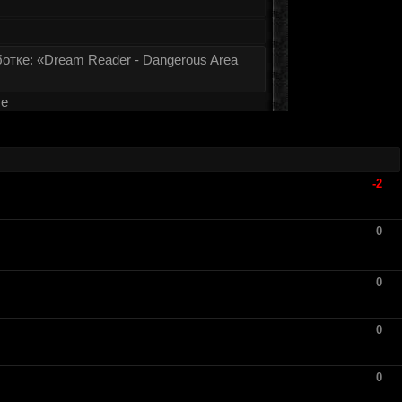
отке: «Dream Reader - Dangerous Area
ve
-2
0
0
0
0