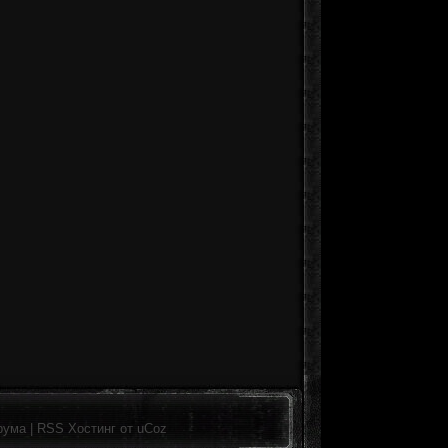
рума
|
RSS
Хостинг от
uCoz