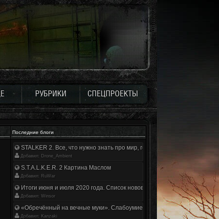
Е
РУБРИКИ
СПЕЦПРОЕКТЫ
Последние блоги
STALKER 2. Все, что нужно знать про мир, геймплей и сюжет | Разбор
Добавил: Drone_Ambient
S.T.A.L.K.E.R. 2 Картина Маслом
Добавил: RuWar
Итоги июня и июля 2020 года. Список нововведений
Добавил: Winsor
«Обречённый на вечные муки». Слабоумие и отвага
Добавил: Kanzaki