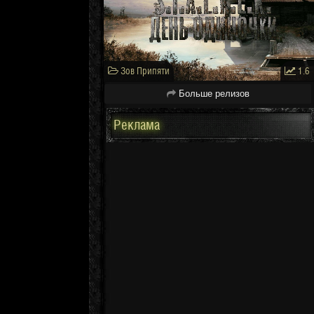
Зов Припяти
1.6
Больше релизов
Реклама