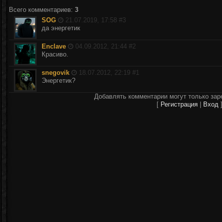
Всего комментариев
:
3
SOG
21.07.2019, 17:58 #
3
да энергетик
Enclave
04.09.2012, 21:44 #
2
Красиво.
snegovik
18.07.2012, 22:19 #
1
Энергетик?
Добавлять комментарии могут только зар
[
Регистрация
|
Вход