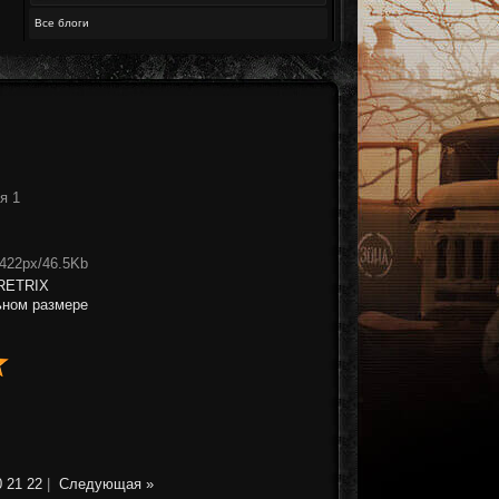
Все блоги
я 1
x422px/46.5Kb
RETRIX
ьном размере
0
21
22
|
Следующая »