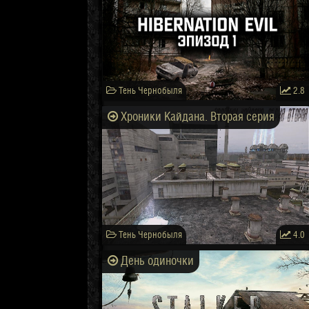
Тень Чернобыля
2.8
Хроники Кайдана. Вторая серия
Тень Чернобыля
4.0
День одиночки