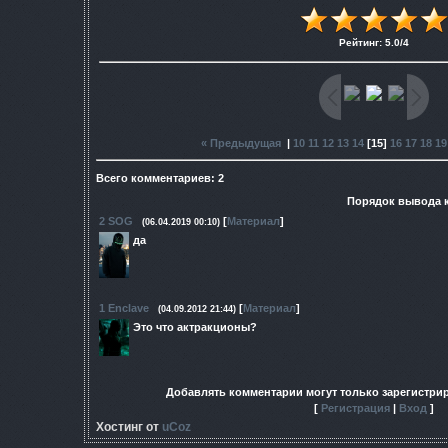
Рейтинг
:
5.0
/
4
« Предыдущая
|
10
11
12
13
14
[
15
]
16
17
18
19
Всего комментариев
:
2
Порядок вывода 
2
SOG
[
Материал
]
(06.04.2019 00:10)
да
1
Enclave
[
Материал
]
(04.09.2012 21:44)
Это что актракционы?
Добавлять комментарии могут только зарегистри
[
Регистрация
|
Вход
]
Хостинг от
uCoz