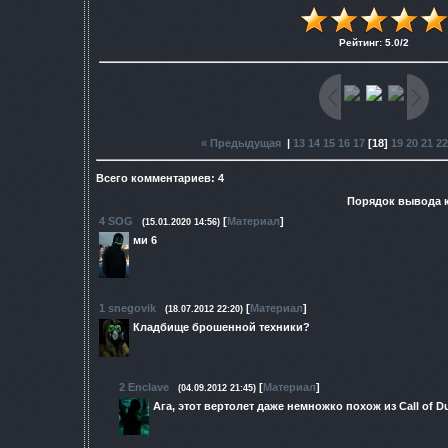
Рейтинг
:
5.0
/
2
« Предыдущая
|
13
14
15
16
17
[
18
]
19
20
21
22
Всего комментариев
:
4
Порядок вывода 
4
SOG
[
Материал
]
(15.01.2020 14:56)
ми 6
1
snegovik
[
Материал
]
(18.07.2012 22:20)
Кладбище брошенной техники?
2
Enclave
[
Материал
]
(04.09.2012 21:45)
Ага, этот вертолет даже немножко похож из Call of D