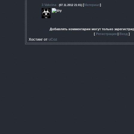
3
Vakcina
[
Материал
]
(07.11.2012 21:01)
Добавлять комментарии могут только зарегистри
[
Регистрация
|
Вход
]
Хостинг от
uCoz