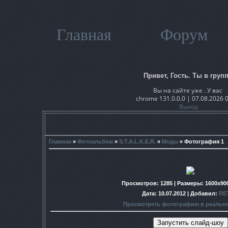
Главная
Форум
Привет, Гость. Ты в групп
Вы на сайте уже . У вас
chrome 131.0.0.0 | 07.08.2026 
Выход
Главная
»
Фотоальбом
»
S.T.A.L.K.E.R.
»
Моды
» Фотография 1
Просмотров
: 1285 |
Размеры
: 1600x90
Дата
: 10.07.2012 |
Добавил
:
RE
Просмотреть фотографию в реальн