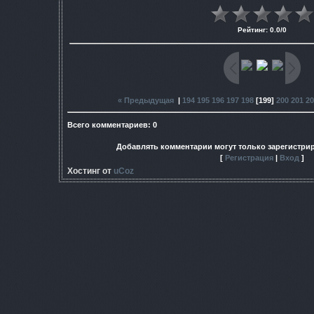
Рейтинг
:
0.0
/
0
« Предыдущая
|
194
195
196
197
198
[
199
]
200
201
20
Всего комментариев
:
0
Добавлять комментарии могут только зарегистри
[
Регистрация
|
Вход
]
Хостинг от
uCoz