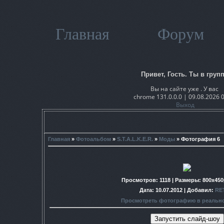
Главная
Форум
Привет, Гость. Ты в групп
Вы на сайте уже . У вас
chrome 131.0.0.0 | 09.08.2026 
Выход
Главная
»
Фотоальбом
»
S.T.A.L.K.E.R.
»
Моды
» Фотография 6
Просмотров
: 1118 |
Размеры
: 800x45
Дата
: 10.07.2012 |
Добавил
:
RE
Просмотреть фотографию в реальн