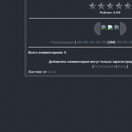
Рейтинг
:
0.0
/
0
« Предыдущая
|
189
190
191
192
193
[
194
]
195
196
19
Всего комментариев
:
0
Добавлять комментарии могут только зарегистри
[
Регистрация
|
Вход
]
Хостинг от
uCoz