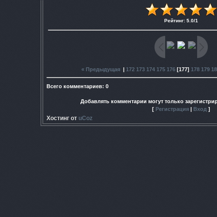
Рейтинг
:
5.0
/
1
« Предыдущая
|
172
173
174
175
176
[
177
]
178
179
18
Всего комментариев
:
0
Добавлять комментарии могут только зарегистри
[
Регистрация
|
Вход
]
Хостинг от
uCoz