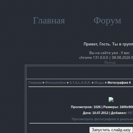
Главная
Форум
Привет, Гость. Ты в групп
Вы на сайте уже . У вас
chrome 131.0.0.0 | 08.08.2026 
Выход
Главная
»
Фотоальбом
»
S.T.A.L.K.E.R.
»
Моды
» Фотография 4
Просмотров
: 1026 |
Размеры
: 1600x90
Дата
: 10.07.2012 |
Добавил
:
RE
Просмотреть фотографию в реальн