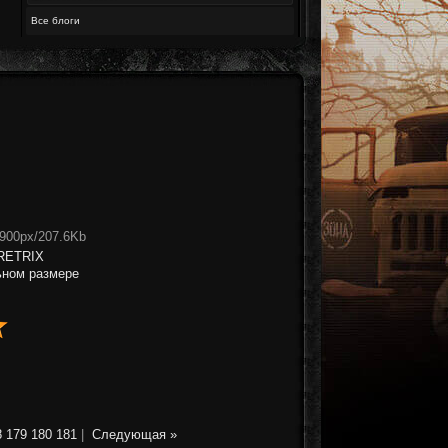
Все блоги
x900px/207.6Kb
RETRIX
ьном размере
8
179
180
181
|
Следующая »