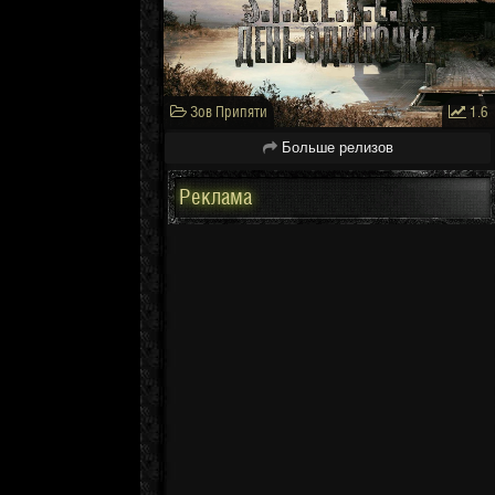
Зов Припяти
1.6
Больше релизов
Реклама