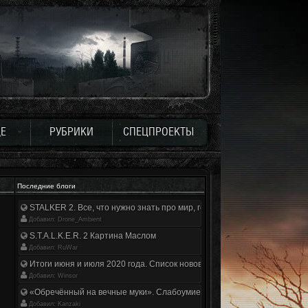
Е
РУБРИКИ
СПЕЦПРОЕКТЫ
Последние блоги
STALKER 2. Все, что нужно знать про мир, геймплей и сюжет | Разбор
Добавил: Drone_Ambient
S.T.A.L.K.E.R. 2 Картина Маслом
Добавил: RuWar
Итоги июня и июля 2020 года. Список нововведений
Добавил: Winsor
«Обречённый на вечные муки». Слабоумие и отвага
Добавил: Kanzaki