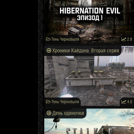
Тень Чернобыля
2.8
Хроники Кайдана. Вторая серия
Тень Чернобыля
4.0
День одиночки