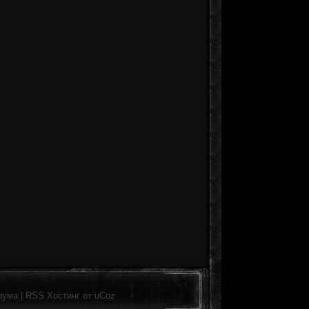
рума
|
RSS
Хостинг от
uCoz