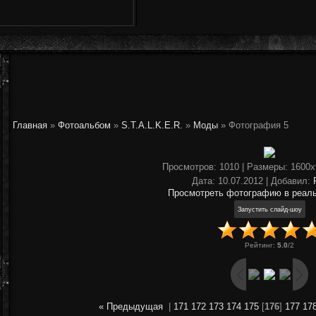
Главная
»
Фотоальбом
»
S.T.A.L.K.E.R.
»
Моды
» Фотография 5
Просмотров
: 1010 |
Размеры
: 1600
Дата
: 10.07.2012 |
Добавил
:
Просмотреть фотографию в реал
Рейтинг
:
5.0
/
2
« Предыдущая
|
171
172
173
174
175
[
176
]
177
17