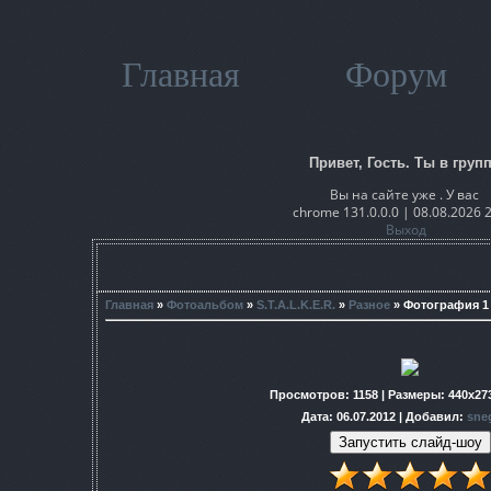
Главная
Форум
Привет, Гость. Ты в групп
Вы на сайте уже . У вас
chrome 131.0.0.0 | 08.08.2026 
Выход
Главная
»
Фотоальбом
»
S.T.A.L.K.E.R.
»
Разное
» Фотография 1
Просмотров
: 1158 |
Размеры
: 440x27
Дата
: 06.07.2012 |
Добавил
:
sne