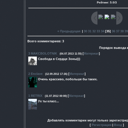
Рейтинг
:
5.0
/
3
« Предыдущая
|
30
31
32
33
34
[
35
]
36
37
38
39
Всего комментариев
:
3
Порядок вывода 
3
MAKCBOLOTNIK
[
Материал
]
(04.07.2013 11:55)
Свобода в Сердце Зоны)))
2
Enclave
[
Материал
]
(12.09.2012 17:26)
Очень крассиво, побольше бы таких.
1
RETRIX
[
Материал
]
(11.07.2012 00:00)
Ух ты класс...
Добавлять комментарии могут только зарегистри
[
Регистрация
|
Вход
]