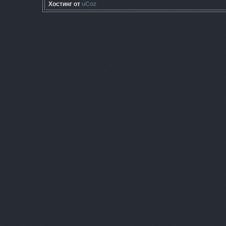
Хостинг от
uCoz