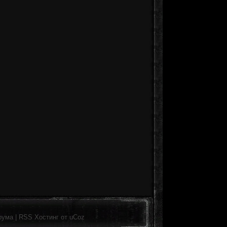
рума
|
RSS
Хостинг от
uCoz