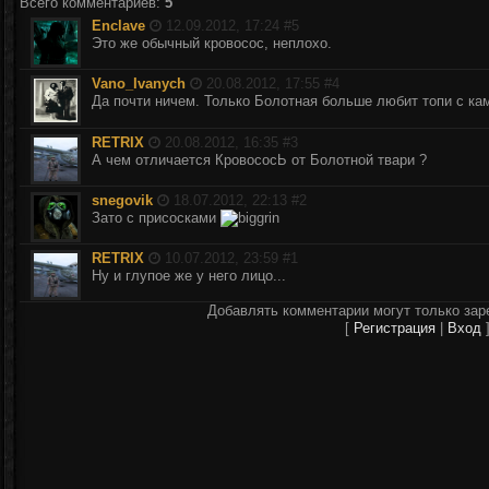
Всего комментариев
:
5
Enclave
12.09.2012, 17:24 #
5
Это же обычный кровосос, неплохо.
Vano_Ivanych
20.08.2012, 17:55 #
4
Да почти ничем. Только Болотная больше любит топи с к
RETRIX
20.08.2012, 16:35 #
3
А чем отличается КровососЬ от Болотной твари ?
snegovik
18.07.2012, 22:13 #
2
Зато с присосками
RETRIX
10.07.2012, 23:59 #
1
Ну и глупое же у него лицо...
Добавлять комментарии могут только зар
[
Регистрация
|
Вход