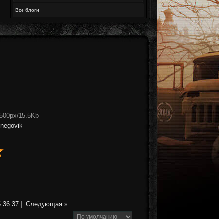
Все блоги
x500px/15.5Kb
snegovik
5
36
37
|
Следующая »