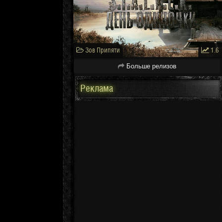
Зов Припяти
1.6
Больше релизов
Реклама