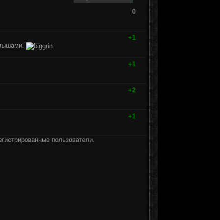
0
+1
амышами.
+1
+2
+1
егистрированные пользователи.
]