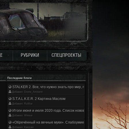
Е
РУБРИКИ
СПЕЦПРОЕКТЫ
Последние блоги
STALKER 2. Все, что нужно знать про мир, геймплей и сюжет | Разбор
Добавил: Drone_Ambient
S.T.A.L.K.E.R. 2 Картина Маслом
Добавил: RuWar
Итоги июня и июля 2020 года. Список нововведений
Добавил: Winsor
«Обречённый на вечные муки». Слабоумие и отвага
Добавил: Kanzaki