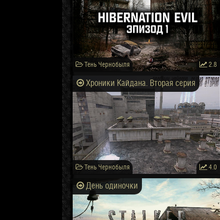
Тень Чернобыля
2.8
Хроники Кайдана. Вторая серия
Тень Чернобыля
4.0
День одиночки