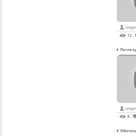
snego
12
Петля в
snego
6
Обитель 