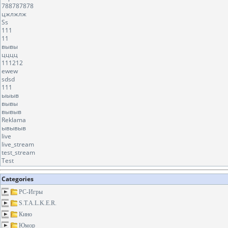
788787878
цжлжлж
Ss
111
11
вывы
цццц
111212
ewew
sdsd
111
ыыыв
вывы
вывыв
Reklama
ывывыв
live
live_stream
test_stream
Test
Categories
PC-Игры
S.T.A.L.K.E.R.
Кино
Юмор