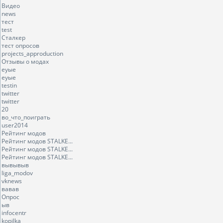
Видео
news
тест
test
Сталкер
тест опросов
projects_approduction
Отзывы о модах
еуые
еуые
testin
twitter
twitter
20
во_что_поиграть
user2014
Рейтинг модов
Рейтинг модов STALKE...
Рейтинг модов STALKE...
Рейтинг модов STALKE...
вывывыв
liga_modov
vknews
вавав
Опрос
ыв
infocentr
kopilka