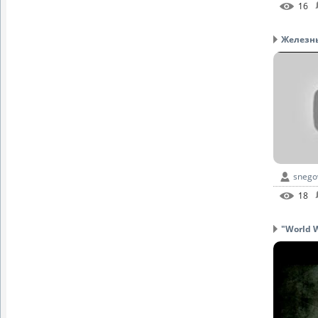
16
Железный
snego
18
"World W