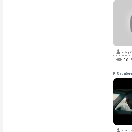
snego
13
Ограблен
snego