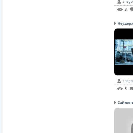
snego
3
Неудерж
snego
8
Сайлент 