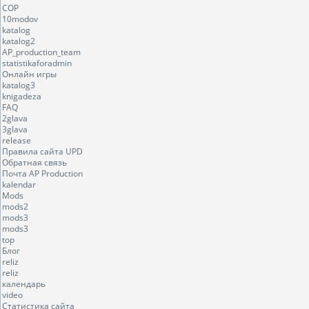
COP
10modov
katalog
katalog2
AP_production_team
statistikaforadmin
Онлайн игры
katalog3
knigadeza
FAQ
2glava
3glava
release
Правила сайта UPD
Обратная связь
Почта AP Production
kalendar
Mods
mods2
mods3
mods3
top
Блог
reliz
reliz
календарь
video
Статистика сайта