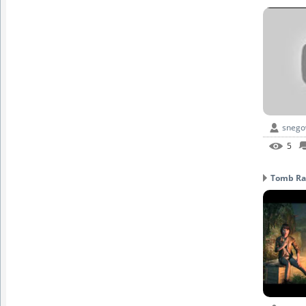
snego
5
Tomb Raid