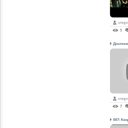
snego
5
Доспехи 
snego
7
007: Ко