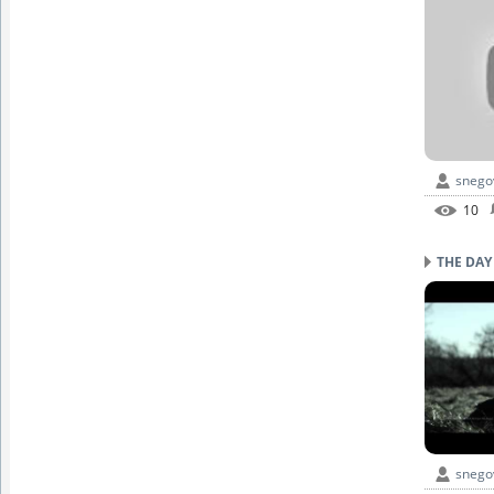
snego
10
THE DAY (
snego