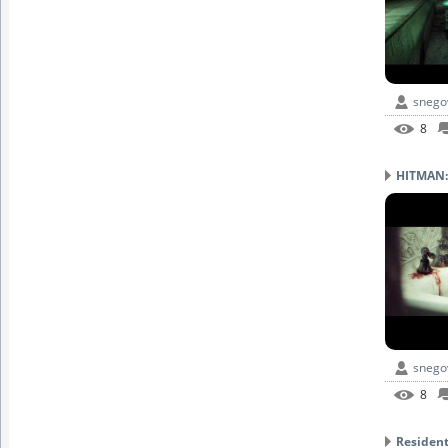
snego
8
HITMAN:
snego
8
Resident 