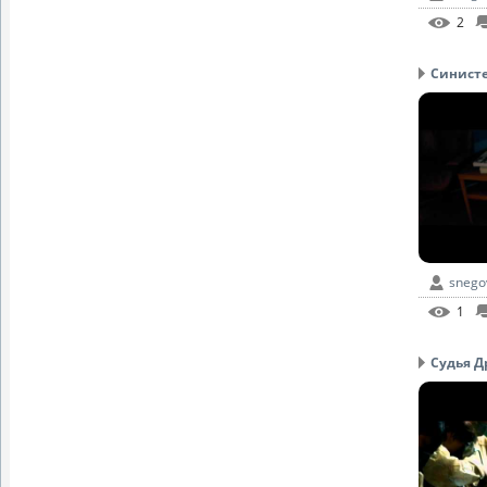
2
Синисте
snego
1
Судья Др