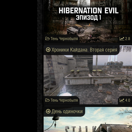
Тень Чернобыля
2.8
Хроники Кайдана. Вторая серия
Тень Чернобыля
4.0
День одиночки