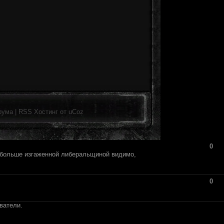
рума
|
RSS
Хостинг от
uCoz
0
е больше изгаженной либеральщиной видимо,
0
ватели.