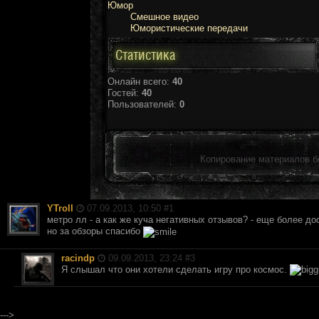
Юмор
Смешное видео
Юмористические передачи
Статистика
Онлайн всего:
40
Гостей:
40
Пользователей:
0
Копирование материалов б
YTroll
07.09.2013, 10:50 #
1
метро лл - а как же куча негативных отзывов? - еще более 
но за обзоры спасибо
racindp
09.09.2013, 23:24 #
3
Я слышал что они хотели сделать игру про космос.
--->