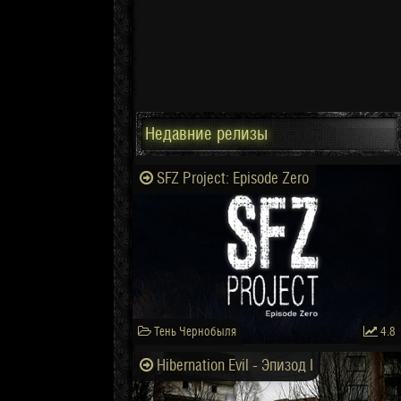
Недавние релизы
SFZ Project: Episode Zero
Тень Чернобыля
4.8
Hibernation Evil - Эпизод I