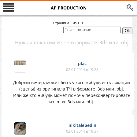
AP PRODUCTION
Страница
1
из
1
1
Нужны локации из ТЧ в формате .3ds или .obj
plac
02.01.2014 в 19:28
Добрый вечер, может быть у кого нибудь есть локации
(сцены) из оригинала ТЧ в формате .3ds или .obj.
Или же кто нибудь может помочь переконвертировать
из .max .3ds или .obj.
nikitalebedin
02.01.2014 в 19:37