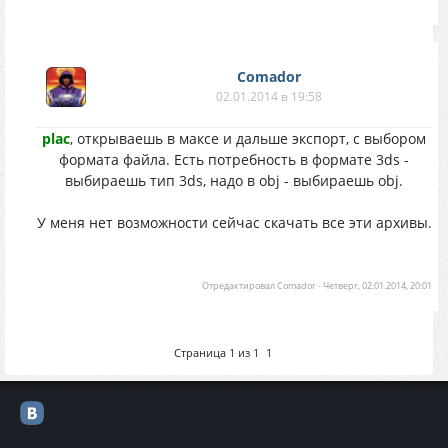
Comador
02.01.2014 в 19:58
plac
, открываешь в максе и дальше экспорт, c выбором
формата файла. Есть потребность в формате 3ds -
выбираешь тип 3ds, надо в obj - выбираешь obj.
У меня нет возможности сейчас скачать все эти архивы.
Отредактировал
Comador
-
Четверг, 02.01.2014, 20:01
Страница
1
из
1
1