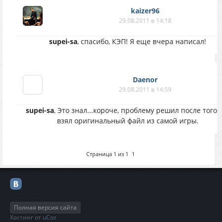
bandage = 0.4
kaizer96
medkit = 0.2
29.08.2011 в 14:18
medkit_army = 0
medkit_scientic = 0.05
supei-sa
, спасибо, КЭП! Я еще вчера написал!
antirad = 0.2
;Еда
bread = 0.2
Daenor
kolbasa = 0.2
29.08.2011 в 14:59
conserva = 0.1
supei-sa
, Это знал...короче, проблему решил после того 
vodka = 0.1
взял оригинальный файл из самой игры.
energy_drink = 0.1
Страница
1
из
1
1
Полная версия сайта
Хостинг от
uCoz