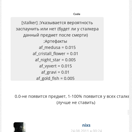
Code
[stalker] ;Указывается вероятность
заспаунить или нет (будет ли у сталкера
данный предмет после смерти)
;Артефакты
af_medusa = 0.015
af_cristall_flower = 0.01
af_night_star = 0.005
af_vyvert = 0.015
af_gravi = 0.01
af_gold_fish = 0.005
af_blood = 0.015
af_mincer_meat = 0.01
0.0-не появится предмет, 1-100% появится у всех сталке
af_soul = 0.005
(лучше не ставить)
af_electra_sparkler = 0.015
af_electra_flash = 0.01
af_electra_moonlight = 0.005
af_rusty_thorn = 0.015
nixs
af_rusty_kristall = 0.01
24.08.2011 в 00:24