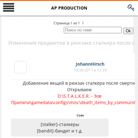
AP PRODUCTION
Страница
1
из
1
1
Изменение предметов в рюкзаке сталкера после с
JohannHirsch
18.08.2011 в 12:39
Добавление вещей в рюкзак сталкера после смерти.
Открываем
D:\S.T.A.L.K.E.R. - Зов
Припяти\gamedata\configs\misc\death_items_by_communitie
Code
[stalker]-сталкеры
[bandit]-бандит и т.д.