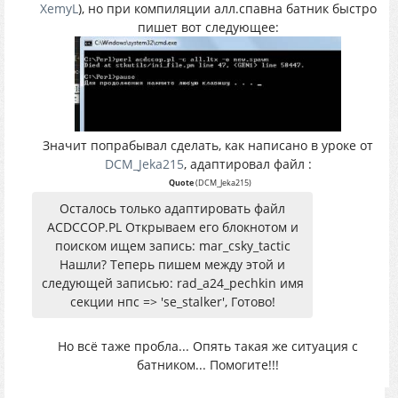
XemyL
), но при компиляции алл.спавна батник быстро
пишет вот следующее:
Значит попрабывал сделать, как написано в уроке от
DCM_Jeka215
, адаптировал файл :
Quote
(
DCM_Jeka215
)
Осталось только адаптировать файл
ACDCCOP.PL Открываем его блокнотом и
поиском ищем запись: mar_csky_tactic
Нашли? Теперь пишем между этой и
следующей записью: rad_a24_pechkin имя
секции нпс => 'se_stalker', Готово!
Но всё таже пробла... Опять такая же ситуация с
батником... Помогите!!!