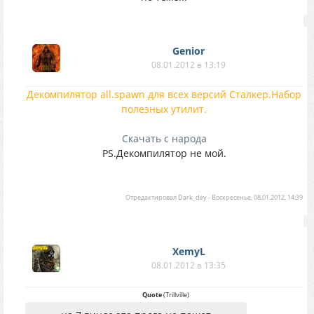
Genior
08.01.2012 в 13:19
Декомпилятор all.spawn для всех версий Сталкер.Набор
полезных утилит.
Скачать с народа
PS.Декомпилятор не мой.
Отредактировал
Dark_dey
-
Воскресенье, 08.01.2012, 14:39
XemyL
08.01.2012 в 13:35
Quote
(
Trillville
)