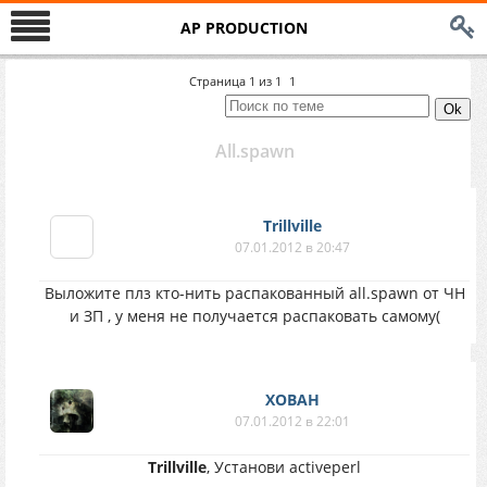
AP PRODUCTION
Страница
1
из
1
1
All.spawn
Trillville
07.01.2012 в 20:47
Выложите плз кто-нить распакованный all.spawn от ЧН
и ЗП , у меня не получается распаковать самому(
XOBAH
07.01.2012 в 22:01
Trillville
, Установи activeperl