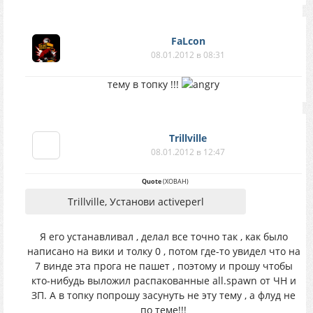
FaLcon
08.01.2012 в 08:31
тему в топку !!!
Trillville
08.01.2012 в 12:47
Quote
(
XOBAH
)
Trillville, Установи activeperl
Я его устанавливал , делал все точно так , как было
написано на вики и толку 0 , потом где-то увидел что на
7 винде эта прога не пашет , поэтому и прошу чтобы
кто-нибудь выложил распакованные all.spawn от ЧН и
ЗП. А в топку попрошу засунуть не эту тему , а флуд не
по теме!!!