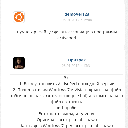
demover123
08.01.2012 в 15:08
нужно к pl файлу сделать ассоциацию программы
activeperl
_Призрак_
08.01.2012 в 15:31
Эх!
1. Всем установить ActivePerl последней версии
2. Пользователям Windows 7 и Vista открыть .bat файл
(обычно он называется decompile.bat) и в самое начало
файла вставить:
perl пробел
Вот как это выглядит у меня:
Оригинал: acdc.pl -d all.spawn
Как надо в Windows 7: perl acdc.pl -d all.spawn