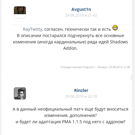
Avgust1n
29.08.2019 в 21:42
RayTwitty
, согласен, технически так и есть
В описании постарался подчеркнуть все основные
изменения (иногда кардинальные) ряда идей Shadows
Addon.
Отредактировал
Avgust1n
-
Четверг, 29.08.2019, 21:48
Rinzler
29.08.2019 в 22:18
А в данный неофициальный патч ещё будут вноситься
изменения, дополнения?
и будет ли адаптация РМА 1.1.5 под него с аддоном?