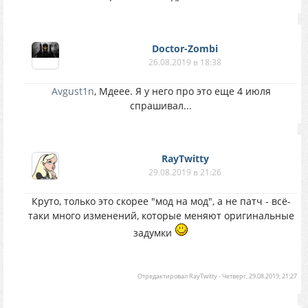
Doctor-Zombi
26.08.2019 в 18:38
Avgust1n
, Мдеее. Я у него про это еще 4 июля
спрашивал...
RayTwitty
29.08.2019 в 21:26
Круто, только это скорее "мод на мод", а не патч - всё-
таки много изменений, которые меняют оригинальные
задумки
Отредактировал
RayTwitty
-
Четверг, 29.08.2019, 21:27