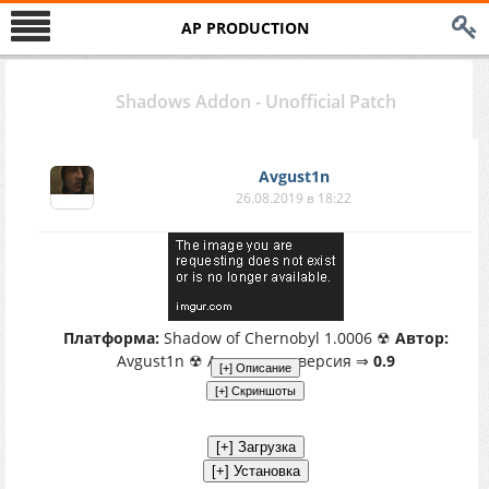
AP PRODUCTION
Shadows Addon - Unofficial Patch
Avgust1n
26.08.2019 в 18:22
Платформа:
Shadow of Chernobyl 1.0006 ☢
Автор:
Avgust1n ☢ Актуальная версия ⇒
0.9