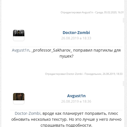
Отредактировал
Avgust1n
-
Среда, 05.02.2020, 16:31
Doctor-Zombi
26.08.2019 в 18:33
Avgust1n
, _professor_Sakharov_ поправил партиклы для
пушек?
Отредактировал
Doctor-Zombi
-
Понедельник, 26.08.2019, 18:33
Avgust1n
26.08.2019 в 18:36
Doctor-Zombi
, вроде как планирует поправить, плюс
обновить несколько текстур. Но это лучше у него лично
спрашивать подробности.