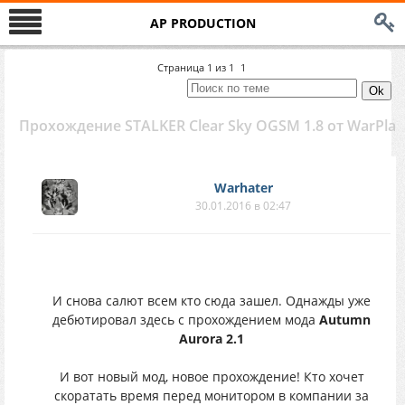
AP PRODUCTION
Страница
1
из
1
1
Прохождение STALKER Clear Sky OGSM 1.8 от WarPlay
Warhater
30.01.2016 в 02:47
И снова салют всем кто сюда зашел. Однажды уже
дебютировал здесь с прохождением мода
Autumn
Aurora 2.1
И вот новый мод, новое прохождение! Кто хочет
скоратать время перед монитором в компании за