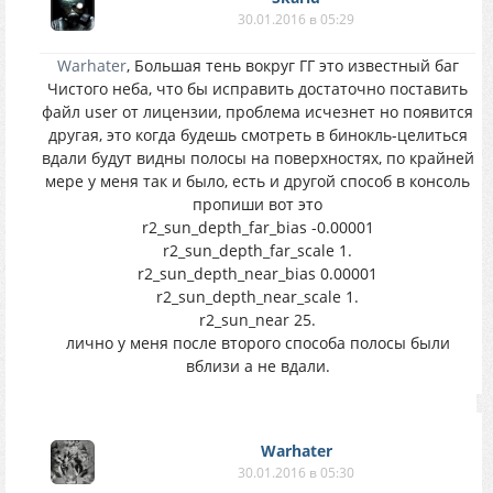
30.01.2016 в 05:29
Warhater
, Большая тень вокруг ГГ это известный баг
Чистого неба, что бы исправить достаточно поставить
файл user от лицензии, проблема исчезнет но появится
другая, это когда будешь смотреть в бинокль-целиться
вдали будут видны полосы на поверхностях, по крайней
мере у меня так и было, есть и другой способ в консоль
пропиши вот это
r2_sun_depth_far_bias -0.00001
r2_sun_depth_far_scale 1.
r2_sun_depth_near_bias 0.00001
r2_sun_depth_near_scale 1.
r2_sun_near 25.
лично у меня после второго способа полосы были
вблизи а не вдали.
Warhater
30.01.2016 в 05:30