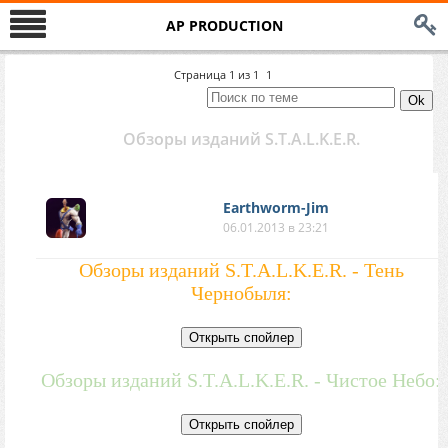
AP PRODUCTION
Страница
1
из
1
1
Обзоры изданий S.T.A.L.K.E.R.
Earthworm-Jim
06.01.2013 в 23:21
Обзоры изданий S.T.A.L.K.E.R. - Тень
Чернобыля:
Обзоры изданий S.T.A.L.K.E.R. - Чистое Небо: