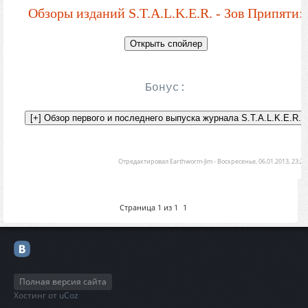
Обзоры изданий S.T.A.L.K.E.R. - Зов Припяти:
Бонус:
Отредактировал
Earthworm-Jim
-
Воскресенье, 06.01.2013, 23:24
Страница
1
из
1
1
Полная версия сайта
Хостинг от
uCoz