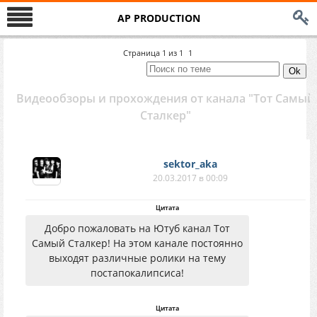
AP PRODUCTION
Страница
1
из
1
1
Видеообзоры и прохождения от канала "Тот Самый
Сталкер"
sektor_aka
20.03.2017 в 00:09
Цитата
Добро пожаловать на Ютуб канал Тот
Самый Сталкер! На этом канале постоянно
выходят различные ролики на тему
постапокалипсиса!
Цитата