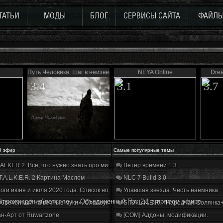
ТАТЬИ
МОДЫ
БЛОГ
СЕРВИСЫ САЙТА
ФАЙЛ
Путь Человека. Шаг в неизвестность. Дежавю
NEYA Online
Drea
3.4
3.1
3.7
й эфир
Самые популярные темы
ALKER 2. Все, что нужно знать про мир, геймплей и сюжет | Разбор трейлера
Ветер времени 1.3
T.A.L.K.E.R. 2 Картина Маслом
NLC 7 Build 3.0
оги июня и июля 2020 года. Список нововведений
Упавшая звезда. Честь наёмника
\прохождения\летсплеи
»
Объединенный Пак 2.1 в прямом эфире
бречённый на вечные муки». Слабоумие и отвага
S.T.A.L.K.E.R. - Народная Солянка
н-Арт от Ruwartzone
[COM] Аддоны, модификации.