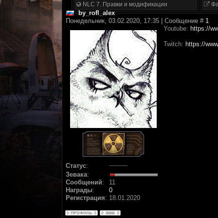
NLC 7. Правки и модификации
Фа
by_rofl_alex
Понедельник, 03.02.2020, 17:35 | Сообщение #
1
Youtube:
https://
Twitch:
https://www
Статус
:
Зевака
:
Сообщений
:
11
Награды
:
0
Регистрация
:
18.01.2020