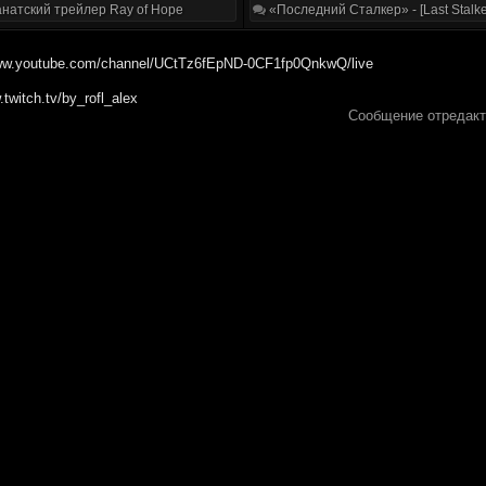
натский трейлер Ray of Hope
«Последний Сталкер» - [Last Stalke
www.youtube.com/channel/UCtTz6fEpND-0CF1fp0QnkwQ/live
.twitch.tv/by_rofl_alex
Сообщение отредак