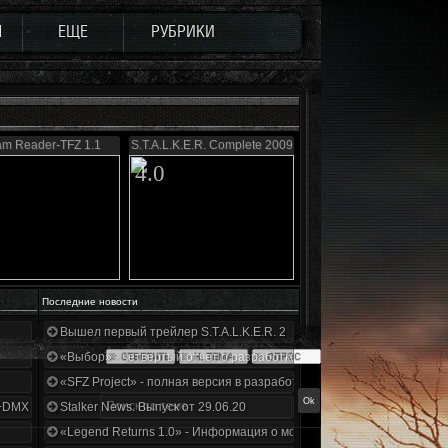
Ы
ЕЩЕ
РУБРИКИ
m Reader-TFZ 1.1
S.T.A.L.K.E.R. Complete 2009
4.0
Последние новости
Вышел первый трейлер S.T.A.L.K.E.R. 2
«Выбор» - четвертый отчет о разработке!
«SFZ Project» - полная версия в разработке!
+DMX 1.3.5.ООП.МА.К.
Stalker News. Выпуск от 29.06.20
«Legend Returns 1.0» - Информация о моде за июнь 2020