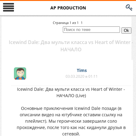
AP PRODUCTION
Страница
1
из
1
1
Icewind Dale: Два мульти класса vs Heart of Winter -
НАЧАЛО
Tims
03.03.2020 в 01:11
Icewind Dale: Два мульти класса vs Heart of Winter -
НАЧАЛО (Live)
Основные приключения Icewind Dale позади (в
описании видео на ютубчике оставим ссылку на
плейлист). Мы героически завершили соло
прохождение, после того как нас киданули друзья в
сетевой.