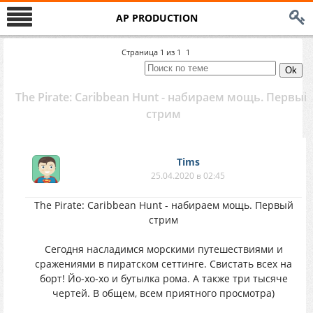
AP PRODUCTION
Страница
1
из
1
1
The Pirate: Caribbean Hunt - набираем мощь. Первый
стрим
Tims
25.04.2020 в 02:45
The Pirate: Caribbean Hunt - набираем мощь. Первый
стрим
Сегодня насладимся морскими путешествиями и
сражениями в пиратском сеттинге. Свистать всех на
борт! Йо-хо-хо и бутылка рома. А также три тысяче
чертей. В общем, всем приятного просмотра)