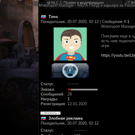
NLC 7. Правки и модификации
Фа
Motorsport Manager - МЕГА ГАЙД и карьера за Force 
Tims
Понедельник, 20.07.2020, 02:12 | Сообщение #
1
Motorsport Manage
Поиграем еще в од
есть чем поделит
игре.
https://youtu.be/L
Статус
:
Зевака
:
Сообщений
:
28
Награды
:
1
Регистрация
:
12.01.2020
Злобная реклама
Понедельник, 20.07.2020, 02:12
Статус
: