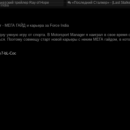
натский трейлер Ray of Hope
«Последний Сталкер» - [Last Stalke
India
r - МЕГА ГАЙД и карьера за Force India
ну умную игру от спорта. В Motorsport Manager я наиграл в свое время о
ься. Поэтому совмещу старт новой карьеры с неким МЕГА гайдом, в кот
by7-bL-Coc