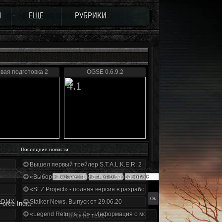
Ы
ЕЩЕ
РУБРИКИ
вая подготовка 2
OGSE 0.6.9.2
4.1
Последние новости
Вышел первый трейлер S.T.A.L.K.E.R. 2
«Выбор» - четвертый отчет о разработке!
«SFZ Project» - полная версия в разработке!
+DMX 1.3.5.ООП.МА.К.
Stalker News. Выпуск от 29.06.20
orce India
«Legend Returns 1.0» - Информация о моде за июнь 2020