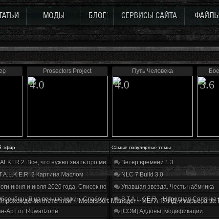
ТАТЬИ
МОДЫ
БЛОГ
СЕРВИСЫ САЙТА
ФАЙЛ
ер
Prosectors Project
Путь Человека
Бое
4.0
4.0
3.6
й эфир
Самые популярные темы
ALKER 2. Все, что нужно знать про мир, геймплей и сюжет | Разбор трейлера
Ветер времени 1.3
T.A.L.K.E.R. 2 Картина Маслом
NLC 7 Build 3.0
оги июня и июля 2020 года. Список нововведений
Упавшая звезда. Честь наёмника
бречённый на вечные муки». Слабоумие и отвага
S.T.A.L.K.E.R. - Народная Солянка
\прохождения\летсплеи
»
Motorsport Manager - МЕГА ГАЙД и карьера за F
н-Арт от Ruwartzone
[COM] Аддоны, модификации.