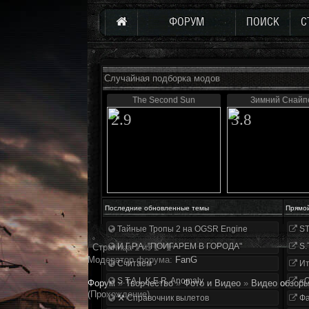
ФОРУМ
ПОИСК
С
Случайная подборка модов
The Second Sun
Зимний Снайп
2.9
3.8
Последние обновленные темы
Прямо
Тайные Тропы 2 на OGSR Engine
ST
И.Г.Р.А. "ПОИГАРЕМ В ГОРОДА"
S.
Страница
1
из
1
1
Модератор форума:
FanG
Считаем
Ит
S.T.A.L.K.E.R. Anomaly
«О
Форум
»
Творчество
»
Фото и Видео
»
Видео обзоры
(Прохождение)
⚒ Справочник вылетов
Фа