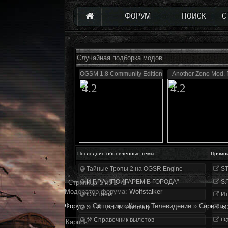
ФОРУМ
ПОИСК
С
Случайная подборка модов
OGSM 1.8 Community Edition
Another Zone Mod.
4.2
4.2
Последние обновленные темы
Прямо
Тайные Тропы 2 на OGSR Engine
ST
И.Г.Р.А. "ПОИГАРЕМ В ГОРОДА"
S.
Страница
1
из
1
1
Модератор форума:
Wolfstalker
Считаем
Ит
Форум
»
Общение
»
Кино и Телевидение
»
Сериалы
S.T.A.L.K.E.R. Anomaly
«О
⚒ Справочник вылетов
Фа
Карпов