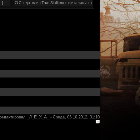
r]
Создатели «True Stalker» отчитались о проделанной работе
редактировал
_Л_Ё_Х_А_
-
Среда, 03.10.2012, 01:10