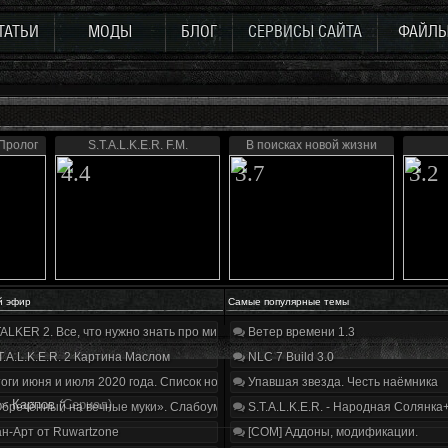
ТАТЬИ
МОДЫ
БЛОГ
СЕРВИСЫ САЙТА
ФАЙЛ
 Пролог
S.T.A.L.K.E.R. F.M.
В поисках новой жизни
4.4
3.7
3.2
й эфир
Самые популярные темы
ALKER 2. Все, что нужно знать про мир, геймплей и сюжет | Разбор трейлера
Ветер времени 1.3
T.A.L.K.E.R. 2 Картина Маслом
NLC 7 Build 3.0
оги июня и июля 2020 года. Список нововведений
Упавшая звезда. Честь наёмника
»
Карпов
(Сериал)
бречённый на вечные муки». Слабоумие и отвага
S.T.A.L.K.E.R. - Народная Солянка
н-Арт от Ruwartzone
[COM] Аддоны, модификации.