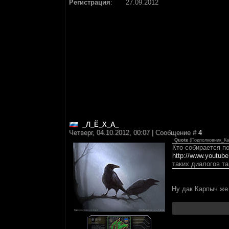
Регистрация
:
27.09.2012
_Л_Ё_Х_А_
Четверг, 04.10.2012, 00:07 | Сообщение #
4
Quote
(
Подполковник_К
Кто собирается по
http://www.youtub
таких диалогов та
Ну дак Карпыч же 