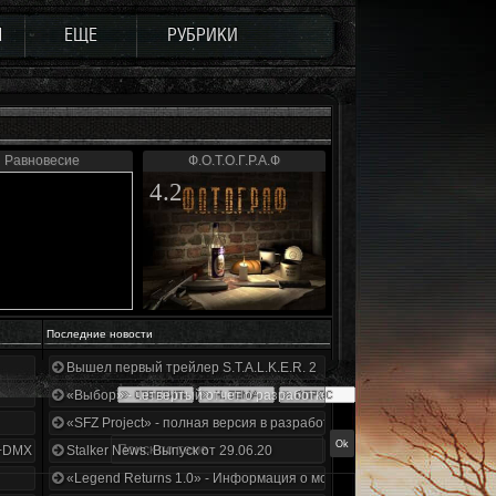
Ы
ЕЩЕ
РУБРИКИ
Равновесие
Ф.О.Т.О.Г.Р.А.Ф
4.2
Последние новости
Вышел первый трейлер S.T.A.L.K.E.R. 2
«Выбор» - четвертый отчет о разработке!
«SFZ Project» - полная версия в разработке!
+DMX 1.3.5.ООП.МА.К.
Stalker News. Выпуск от 29.06.20
«Legend Returns 1.0» - Информация о моде за июнь 2020