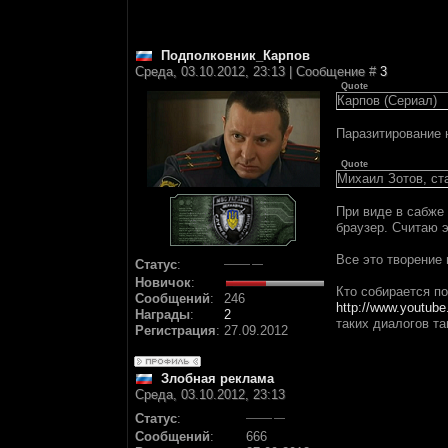
Подполковник_Карпов
Среда, 03.10.2012, 23:13 | Сообщение #
3
Quote
Карпов (Сериал)
Паразитирование 
Quote
Михаил Зотов, с
При виде в сабже 
браузер. Считаю 
Все это творение 
Статус
:
Новичок
:
Кто собирается по
Сообщений
:
246
http://www.youtub
Награды
:
2
таких диалогов та
Регистрация
:
27.09.2012
Злобная реклама
Среда, 03.10.2012, 23:13
Статус
:
Сообщений
:
666