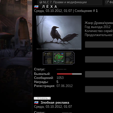
NLC 7. Правки и модификации
Фа
_Л_Ё_Х_А_
Среда, 03.10.2012, 01:07 | Сообщение #
1
Жанр:Драма/крим
Год выхода:2012
Количество серий
Продолжительност
Статус
:
Бывалый
:
Сообщений
:
1053
Награды
:
5
Регистрация
:
07.06.2012
Злобная реклама
Среда, 03.10.2012, 01:07
Статус
: