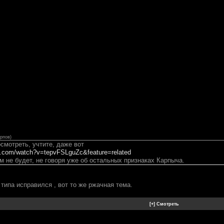
арпов
)
смотреть, учтите, даже вот
e.com/watch?v=tepvFSLguZc&feature=related
м не будет, не говоря уже об остальных признаках Карпыча.
типа исправился , вот то же ржачная тема.