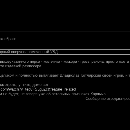
на образе.
тарший оперуполномоченный УВД
вышеуказанного перса - мальчика - мажора - грозы района, просто охот
это издевкой режиссера.
целиком и полностью вытягивает Владислав Котлярский своей игрой, и т
смотреть, учтите, даже вот
e.com/watch?v=tepvFSLguZc&feature=related
м не будет, не говоря уже об остальных признаках Карпыча.
Сообщение отредактиро