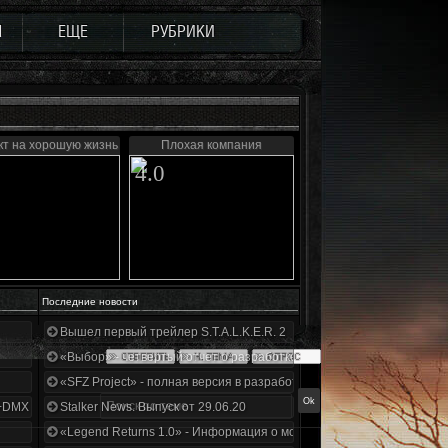
Ы
ЕЩЕ
РУБРИКИ
кт на хорошую жизнь
Плохая компания
4.0
Последние новости
Вышел первый трейлер S.T.A.L.K.E.R. 2
«Выбор» - четвертый отчет о разработке!
«SFZ Project» - полная версия в разработке!
+DMX 1.3.5.ООП.МА.К.
Stalker News. Выпуск от 29.06.20
«Legend Returns 1.0» - Информация о моде за июнь 2020