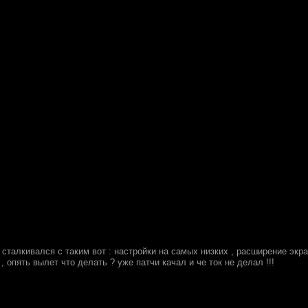
 сталкивался с таким вот : настройки на самых низких , расширение экр
, опять вылет что делать ? уже патчи качал и че ток не делал !!!