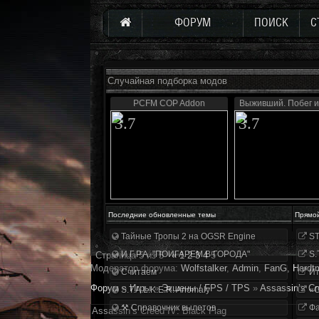
ФОРУМ
ПОИСК
С
Случайная подборка модов
PCFM COP Addon
Выживший. Побег и
3.7
3.7
Последние обновленные темы
Прямо
Тайные Тропы 2 на OGSR Engine
ST
И.Г.Р.А. "ПОИГАРЕМ В ГОРОДА"
S.
Страница
5
из
5
«
1
2
3
4
5
Модератор форума:
Wolfstalker
,
Аdmin
,
FanG
,
Hardt
Считаем
Ит
Форум
»
Игры
»
Экшены / FPS / TPS
»
Assassin’s Cr
S.T.A.L.K.E.R. Anomaly
«О
⚒ Справочник вылетов
Фа
Assassin’s Creed IV: Black Flag