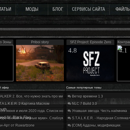
ТАТЬИ
МОДЫ
БЛОГ
СЕРВИСЫ САЙТА
ФАЙЛ
з Зоны
Priboi story
SFZ Project: Episode Zero
Контра
4.1
4.8
4.1
й эфир
Самые популярные темы
ALKER 2. Все, что нужно знать про мир, геймплей и сюжет | Разбор трейлера
Ветер времени 1.3
T.A.L.K.E.R. 2 Картина Маслом
NLC 7 Build 3.0
muth
оги июня и июля 2020 года. Список нововведений
Упавшая звезда. Честь наёмника
eed IV: Black Flag
бречённый на вечные муки». Слабоумие и отвага
S.T.A.L.K.E.R. - Народная Солянка
н-Арт от Ruwartzone
[COM] Аддоны, модификации.