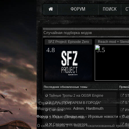
ФОРУМ
ПОИСК
С
Случайная подборка модов
SFZ Project: Episode Zero
Reach mod + Slen
4.8
3.5
Последние обновленные темы
Прямо
Тайные Тропы 2 на OGSR Engine
ST
И.Г.Р.А. "ПОИГАРЕМ В ГОРОДА"
S.
Страница
1
из
1
1
Модератор форума:
Аdmin
,
Hardtmuth
Считаем
Ит
Форум
»
Игры
»
Вокруг игр
»
Игровые новости
»
О с
S.T.A.L.K.E.R. Anomaly
«О
⚒ Справочник вылетов
Фа
О сюжете Mafia 3 — новый локализованный трейле