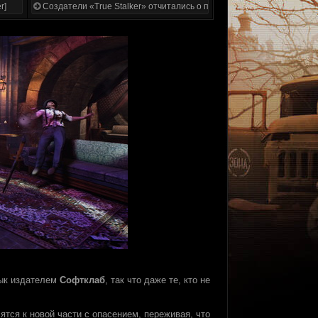
r]
Создатели «True Stalker» отчитались о проделанной работе
зык издателем
Софтклаб
, так что даже те, кто не
ятся к новой части с опасением, переживая, что