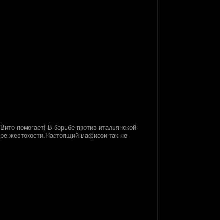
).Вито помогает! В борьбе против итальянской
оре жестокости.Настоящий мафиози так не