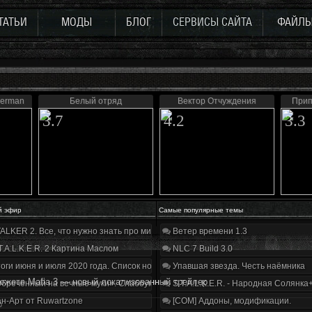
ТАТЬИ
МОДЫ
БЛОГ
СЕРВИСЫ САЙТА
ФАЙЛ
derman
Белый отряд
Вектор Отчуждения
Прип
3.7
4.2
3.3
й эфир
Самые популярные темы
ALKER 2. Все, что нужно знать про мир, геймплей и сюжет | Разбор трейлера
Ветер времени 1.3
T.A.L.K.E.R. 2 Картина Маслом
NLC 7 Build 3.0
оги июня и июля 2020 года. Список нововведений
Упавшая звезда. Честь наёмника
южете Mafia 3 — новый локализованный трейлер
бречённый на вечные муки». Слабоумие и отвага
S.T.A.L.K.E.R. - Народная Солянка
н-Арт от Ruwartzone
[COM] Аддоны, модификации.
р