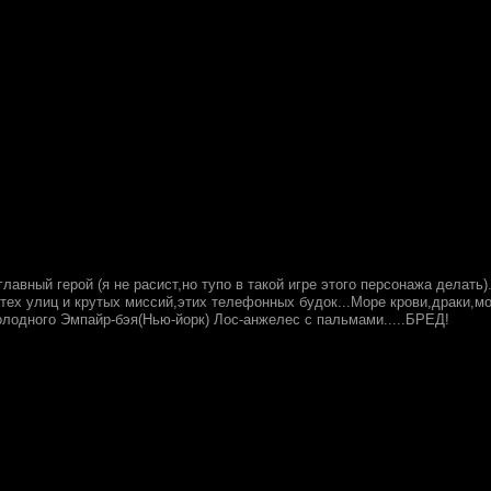
главный герой (я не расист,но тупо в такой игре этого персонажа делать
 тех улиц и крутых миссий,этих телефонных будок...Море крови,драки,м
олодного Эмпайр-бэя(Нью-йорк) Лос-анжелес с пальмами.....БРЕД!