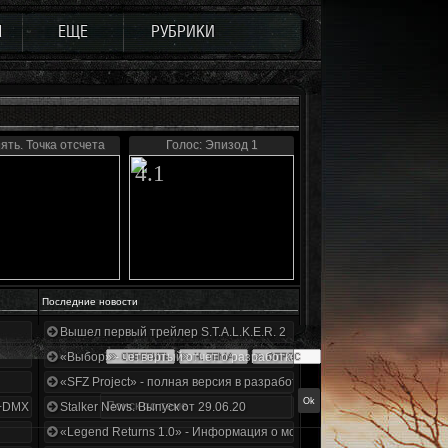
Ы
ЕЩЕ
РУБРИКИ
ять. Точка отсчета
Голос: Эпизод 1
4.1
Последние новости
Вышел первый трейлер S.T.A.L.K.E.R. 2
«Выбор» - четвертый отчет о разработке!
«SFZ Project» - полная версия в разработке!
+DMX 1.3.5.ООП.МА.К.
Stalker News. Выпуск от 29.06.20
«Legend Returns 1.0» - Информация о моде за июнь 2020