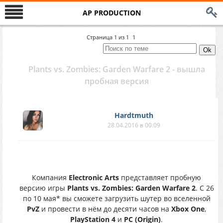
AP PRODUCTION
Страница
1
из
1
1
Plants vs. Zombies: Garden Warfare 2 - вышла
пробная версия
Hardtmuth
28.04.2016 в 00:09
Компания
Electronic Arts
представляет пробную
версию игры
Plants vs. Zombies: Garden Warfare 2
. С 26
по 10 мая* вы сможете загрузить шутер во вселенной
PvZ
и провести в нём до десяти часов на
Xbox One
,
PlayStation 4
и
PC (Origin)
.