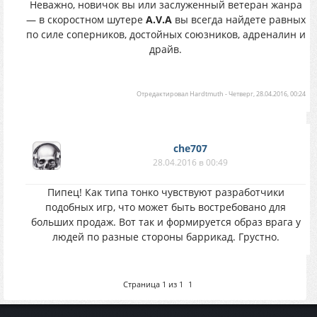
Неважно, новичок вы или заслуженный ветеран жанра
— в скоростном шутере
A.V.A
вы всегда найдете равных
по силе соперников, достойных союзников, адреналин и
драйв.
Отредактировал
Hardtmuth
-
Четверг, 28.04.2016, 00:24
che707
28.04.2016 в 00:49
Пипец! Как типа тонко чувствуют разработчики
подобных игр, что может быть востребовано для
больших продаж. Вот так и формируется образ врага у
людей по разные стороны баррикад. Грустно.
Страница
1
из
1
1