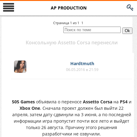
AP PRODUCTION
Страница
1
из
1
1
Консольную Assetto Corsa перенесли
Hardtmuth
06.05.2016 в 21:59
505 Games
объявила о переносе
Assetto Corsa
на
PS4
и
Xbox One
. Сначала проект должен был выйти 22
апреля, затем дату сдвинули на 3 июня, а по последней
информации игра пропустит почти все лето и выйдет
только 26 августа. Причину этого решения
разработчики не озвучили.