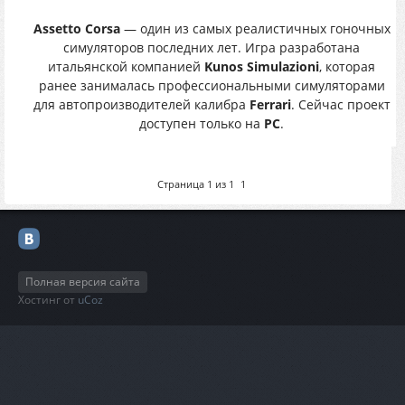
Assetto Corsa
— один из самых реалистичных гоночных
симуляторов последних лет. Игра разработана
итальянской компанией
Kunos Simulazioni
, которая
ранее занималась профессиональными симуляторами
для автопроизводителей калибра
Ferrari
. Сейчас проект
доступен только на
PC
.
Страница
1
из
1
1
Полная версия сайта
Хостинг от
uCoz