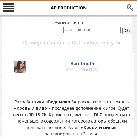
AP PRODUCTION
Страница
1
из
1
1
Размер последнего DLC к «Ведьмаку 3»
Hardtmuth
21.05.2016 в 00:23
Разработчики
«Ведьмака 3»
рассказали, что тем, кто
«Кровь и вино»
, последнее дополнение к игре, будет
весить
10-15 Гб
. Кроме того, вместе с
DLC
выйдет патч
поменьше, о содержании которого авторы обещали
поведать позднее. Релиз
«Крови и вина»
запланирован на 31 мая.