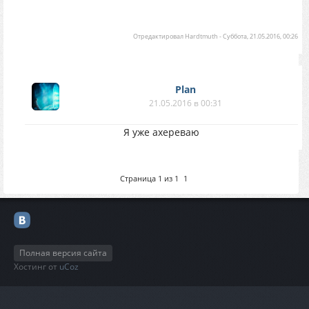
Отредактировал
Hardtmuth
-
Суббота, 21.05.2016, 00:26
Plan
21.05.2016 в 00:31
Я уже ахереваю
Страница
1
из
1
1
Полная версия сайта
Хостинг от
uCoz