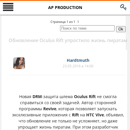
AP PRODUCTION
Страница
1
из
1
1
Обновление Oculus Rift упростило жизнь пиратам
Hardtmuth
23.05.2016 в 14:06
Новая
DRM
-защита шлема
Oculus Rift
не смогла
справиться со своей задачей. Автор сторонней
программы
Revive
, которая позволяет запускать
эксклюзивные приложения с
Rift
на
HTC Vive
, объявил,
что обновление не только не усложняет, но даже
упрощает жизнь пиратам. При этом разработчик