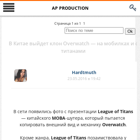
AP PRODUCTION
Страница
1
из
1
1
В Китае выйдет клон Overwatch — на мобилках и с
титанами
Hardtmuth
23.05.2016 в 19:42
В сети появились фото с презентации
League of Titans
— китайского
MOBA
-шутера, который пытается
копировать внешний вид и механику
Overwatch
.
Кроме жанра,
League of Titans
позаимствовала у