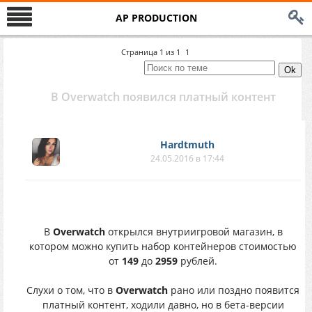
AP PRODUCTION
Страница
1
из
1
1
В Overwatch появился платный контент
Hardtmuth
24.05.2016 в 17:44
В
Overwatch
открылся внутриигровой магазин, в
котором можно купить набор контейнеров стоимостью
от
149
до
2959
рублей.
Слухи о том, что в
Overwatch
рано или поздно появится
платный контент, ходили давно, но в бета-версии