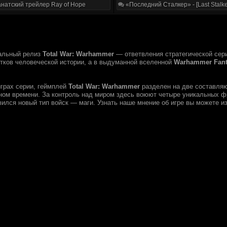
натский трейлер Ray of Hope
«Последний Сталкер» - [Last Stalke
альный релиз
Total War: Warhammer
— ответвления стратегической сер
тков человеческой истории, а в выдуманной вселенной
Warhammer Fanta
играх серии, геймплей
Total War: Warhammer
разделен на две составляю
ном времени. За контроль над миром здесь воюют четыре уникальных ф
ился новый тип войск — маги. Узнать наше мнение об игре вы можете из