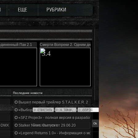
Ы
ЕЩЕ
РУБРИКИ
диненный Пак 2.1
Смерти Вопреки 2. Одним днем живу
3.4
Последние новости
Вышел первый трейлер S.T.A.L.K.E.R. 2
«Выбор» - четвертый отчет о разработке!
«SFZ Project» - полная версия в разработке!
+DMX 1.3.5.ООП.МА.К.
Stalker News. Выпуск от 29.06.20
«Legend Returns 1.0» - Информация о моде за июнь 2020