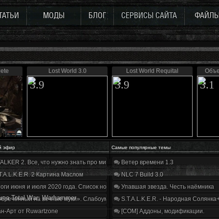
ТАТЬИ
МОДЫ
БЛОГ
СЕРВИСЫ САЙТА
ФАЙЛ
ete
Lost World 3.0
Lost World Requital
Объе
3.9
3.9
3.1
й эфир
Самые популярные темы
ALKER 2. Все, что нужно знать про мир, геймплей и сюжет | Разбор трейлера
Ветер времени 1.3
T.A.L.K.E.R. 2 Картина Маслом
NLC 7 Build 3.0
оги июня и июля 2020 года. Список нововведений
Упавшая звезда. Честь наёмника
ла Total War: Warhammer
бречённый на вечные муки». Слабоумие и отвага
S.T.A.L.K.E.R. - Народная Солянка
н-Арт от Ruwartzone
[COM] Аддоны, модификации.