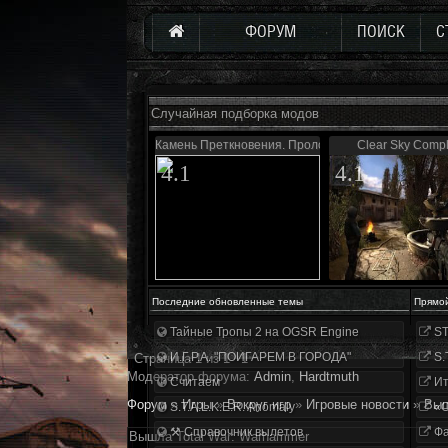
ФОРУМ
ПОИСК
С
Случайная подборка модов
Камень Преткновения. Пролог
Clear Sky Compl
4.1
4.1
Последние обновленные темы
Прямо
Тайные Тропы 2 на OGSR Engine
ST
И.Г.Р.А. "ПОИГАРЕМ В ГОРОДА"
S.
Страница
1
из
1
1
Модератор форума:
Аdmin
,
Hardtmuth
Считаем
Ит
Форум
»
Игры
»
Вокруг игр
»
Игровые новости
»
Выш
S.T.A.L.K.E.R. Anomaly
«О
⚒ Справочник вылетов
Фа
Вышла Total War: Warhammer