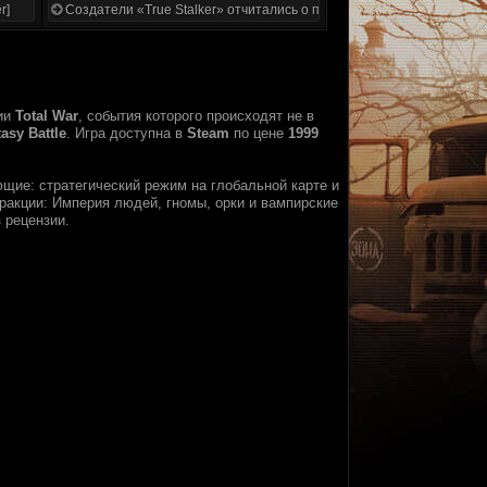
r]
Создатели «True Stalker» отчитались о проделанной работе
ии
Total War
, события которого происходят не в
sy Battle
. Игра доступна в
Steam
по цене
1999
щие: стратегический режим на глобальной карте и
ракции: Империя людей, гномы, орки и вампирские
 рецензии.