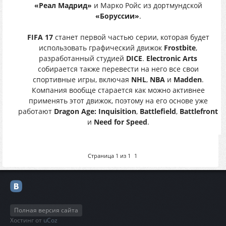
«Реал Мадрид»
и Марко Ройс из дортмундской
«Боруссии»
.
FIFA 17
станет первой частью серии, которая будет
использовать графический движок
Frostbite
,
разработанный студией
DICE
.
Electronic Arts
собирается также перевести на него все свои
спортивные игры, включая
NHL
,
NBA
и
Madden
.
Компания вообще старается как можно активнее
применять этот движок, поэтому на его основе уже
работают
Dragon Age: Inquisition
,
Battlefield
,
Battlefront
и
Need for Speed
.
Страница
1
из
1
1
Полная версия сайта
Хостинг от
uCoz