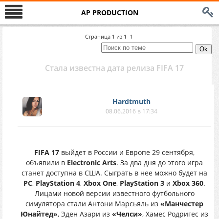
AP PRODUCTION
Страница
1
из
1
1
Стала известна дата релиза FIFA 17
Hardtmuth
08.06.2016 в 17:34
FIFA 17
выйдет в России и Европе 29 сентября,
объявили в
Electronic Arts
. За два дня до этого игра
станет доступна в США. Сыграть в нее можно будет на
PC
,
PlayStation 4
,
Xbox One
,
PlayStation 3
и
Xbox 360
.
Лицами новой версии известного футбольного
симулятора стали Антони Марсьяль из
«Манчестер
Юнайтед»
, Эден Азари из
«Челси»
, Хамес Родригес из