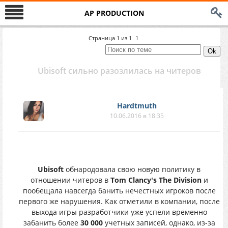
AP PRODUCTION
Страница
1
из
1
1
Ubisoft сильно разозлилась на читеров
Hardtmuth
10.06.2016 в 18:35
Ubisoft
обнародовала свою новую политику в
отношении читеров в
Tom Clancy's The Division
и
пообещала навсегда банить нечестных игроков после
первого же нарушения. Как отметили в компании, после
выхода игры разработчики уже успели временно
забанить более
30 000
учетных записей, однако, из-за