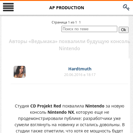
AP PRODUCTION
Страница
1
из
1
1
Авторы «Ведьмака» похвалили будущую консоль
Nintendo
Hardtmuth
20.06.2016 в 18:17
Студия
CD Projekt Red
похвалила
Nintendo
за новую
консоль
Nintendo NX
, которую еще не
продемонстрировали публике: разработчики уже
сумели взглянуть на новинку и остались довольны. В
студии также отметили, что хотя ее мощность будет