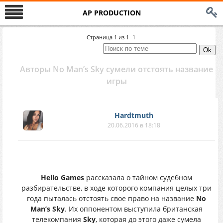
AP PRODUCTION
Страница
1
из
1
1
Авторы No Man’s Sky сумели отстоять название
игры
Hardtmuth
20.06.2016 в 18:18
Hello Games
рассказала о тайном судебном
разбирательстве, в ходе которого компания целых три
года пыталась отстоять свое право на название
No
Man’s Sky
. Их оппонентом выступила британская
телекомпания
Sky
, которая до этого даже сумела