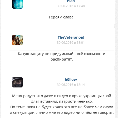
Plan
30.06.2016 в 17:48
Героям слава!
TheVeteranoid
30.06.2016 в 18:01
Какую защиту не придумывай - всё взломают и
распиратят.
h0llow
30.06.2016 в 18:14
Меня радует что даже в видео о кряке украинцы свой
флаг вставили, патриотичненько.
По теме, пока не будет кряка это всё не более чем слухи
и спекуляции, лично мне это видео ни о чём не говорит.