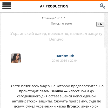
AP PRODUCTION
Страница
1
из
1
1
Украинский хакер, возможно, взломал защиту
Denuvo
Hardtmuth
29.06.2016 в 22:04
В сети появилось видео, на котором предположительно
происходит взлом
Denuvo
— известной и до
сегодняшнего дня остававшейся непобедимой
антипиратской защиты. Сломать программу, судя по
всему, сумел украинский хакер
Bronco
: именно он