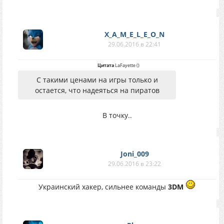
X_A_M_E_L_E_O_N
29.06.2016 в 22:41
Цитата
LaFayette
(
)
С такими ценами на игры только и
остается, что надеяться на пиратов
В точку..
Joni_009
29.06.2016 в 23:22
Украинский хакер, сильнее команды
3DM