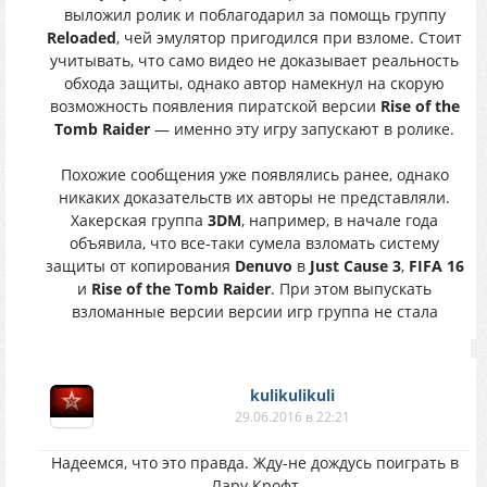
выложил ролик и поблагодарил за помощь группу
Reloaded
, чей эмулятор пригодился при взломе. Стоит
учитывать, что само видео не доказывает реальность
обхода защиты, однако автор намекнул на скорую
возможность появления пиратской версии
Rise of the
Tomb Raider
— именно эту игру запускают в ролике.
Похожие сообщения уже появлялись ранее, однако
никаких доказательств их авторы не представляли.
Хакерская группа
3DM
, например, в начале года
объявила, что все-таки сумела взломать систему
защиты от копирования
Denuvo
в
Just Cause 3
,
FIFA 16
и
Rise of the Tomb Raider
. При этом выпускать
взломанные версии версии игр группа не стала
kulikulikuli
29.06.2016 в 22:21
Надеемся, что это правда. Жду-не дождусь поиграть в
Лару Крофт