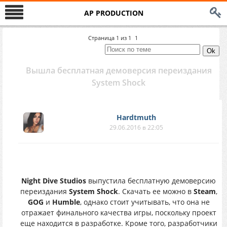
AP PRODUCTION
Страница
1
из
1
1
Вышла бесплатная демоверсия переиздания
System Shock
Hardtmuth
29.06.2016 в 22:05
Night Dive Studios
выпустила бесплатную демоверсию
переиздания
System Shock
. Скачать ее можно в
Steam
,
GOG
и
Humble
, однако стоит учитывать, что она не
отражает финального качества игры, поскольку проект
еще находится в разработке. Кроме того, разработчики