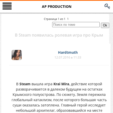
AP PRODUCTION
Страница
1
из
1
1
В Steam появилась ролевая игра про Крым
Hardtmuth
12.07.2016 в 11:33
В
Steam
вышла игра
Krai Mira
, действие которой
разворачивается в далеком будущем на остатках
Крымского полуострова. По сюжету, Земля пережила
глобальный катаклизм, после которого большая часть
суши оказалась затоплена. Главный герой исследует
небольшой архипелаг, образовавшийся на месте