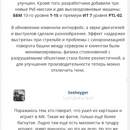
улучшен. Кроме того, разработчики добавили три
новые PvE-миссии и две высокоуровневые машины:
ББМ
10-го уровня
Т-15
и премиум-
ИТ 7
уровня
PTL-02
.
В обновлении изменили интерфейс, а звуки двигателей
и выстрелов сделали разнообразнее. Эффект «задержки
выстрела» при стрельбе и проблемы с синхронизацией
поворота башни между сервером и клиентом были
минимизированы, физика столкновений с
разрушаемыми объектами стала более реалистичной, а
для улучшения производительности теперь можно
отключить тени.
Sesheyger
12.07.2016 в 16:57
Поражаюсь тем, кто говорит, что ушел из картошки и
играет в AW. Такая же фигня, только ещё более
багнутая. Ладно там ещё есть мазохисты в тундру
играют, ловят ваншоты, но это их дело. Но это же