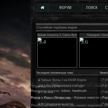
ФОРУМ
ПОИСК
С
Случайная подборка модов
Время Альянса 3. Связь Времен
Парадокс: Нач
3.4
3.6
Последние обновленные темы
Прямо
Тайные Тропы 2 на OGSR Engine
ST
И.Г.Р.А. "ПОИГАРЕМ В ГОРОДА"
S.
Страница
1
из
1
1
Модератор форума:
Аdmin
,
Hardtmuth
Считаем
Ит
Форум
»
Игры
»
Вокруг игр
»
Игровые новости
»
Рос
S.T.A.L.K.E.R. Anomaly
«О
⚒ Справочник вылетов
Фа
Российский министр культуры назвал видеоигры зл