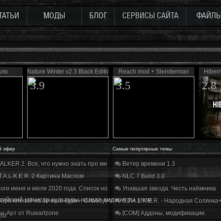
ТАТЬИ
МОДЫ
БЛОГ
СЕРВИСЫ САЙТА
ФАЙЛ
ало
Nature Winter v2.3 Black Edition
Reach mod + Slenderman
Hibern
3.9
3.5
2.8
й эфир
Самые популярные темы
ALKER 2. Все, что нужно знать про мир, геймплей и сюжет | Разбор трейлера
Ветер времени 1.3
T.A.L.K.E.R. 2 Картина Маслом
NLC 7 Build 3.0
оги июня и июля 2020 года. Список нововведений
Упавшая звезда. Честь наёмника
сийский министр культуры назвал видеоигры злом
бречённый на вечные муки». Слабоумие и отвага
S.T.A.L.K.E.R. - Народная Солянка
н-Арт от Ruwartzone
[COM] Аддоны, модификации.
ом