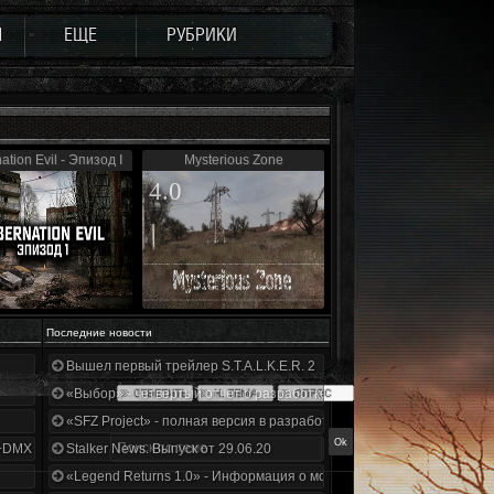
Ы
ЕЩЕ
РУБРИКИ
ation Evil - Эпизод I
Mysterious Zone
4.0
Последние новости
Вышел первый трейлер S.T.A.L.K.E.R. 2
«Выбор» - четвертый отчет о разработке!
«SFZ Project» - полная версия в разработке!
+DMX 1.3.5.ООП.МА.К.
Stalker News. Выпуск от 29.06.20
«Legend Returns 1.0» - Информация о моде за июнь 2020