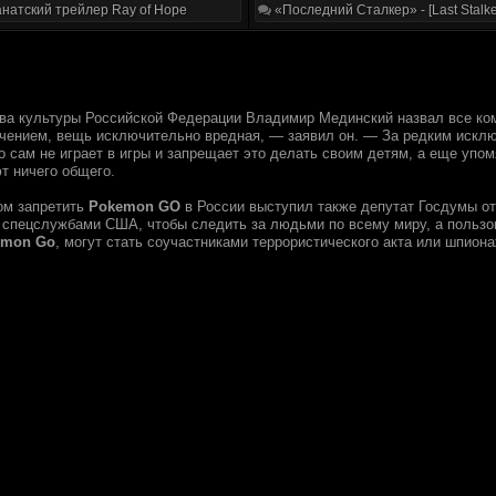
натский трейлер Ray of Hope
«Последний Сталкер» - [Last Stalke
ва культуры Российской Федерации Владимир Мединский назвал все ко
ением, вещь исключительно вредная, — заявил он. — За редким искл
о сам не играет в игры и запрещает это делать своим детям, а еще упо
т ничего общего.
ом запретить
Pokemon GO
в России выступил также депутат Госдумы от
 спецслужбами США, чтобы следить за людьми по всему миру, а пользо
emon Go
, могут стать соучастниками террористического акта или шпиона