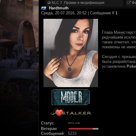
NLC 7. Правки и модификации
Фа
Hardtmuth
Среда, 20.07.2016, 20:52 | Сообщение #
1
Глава Министерст
редчайшим исключ
также отметил, чт
покемоны не имею
Сегодня с призыв
была разработана
установлена
Pok
Статус
:
Ветеран
:
Сообщений
:
5233