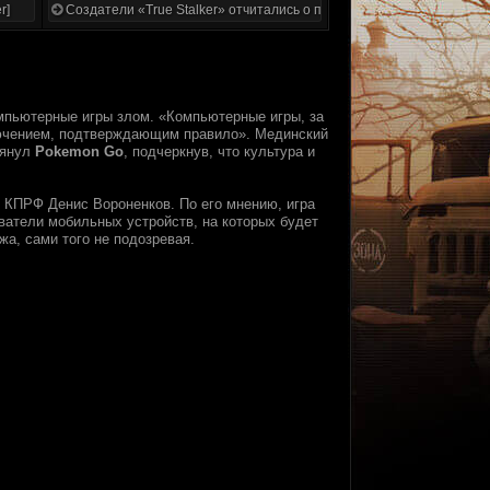
r]
Создатели «True Stalker» отчитались о проделанной работе
мпьютерные игры злом. «Компьютерные игры, за
ючением, подтверждающим правило». Мединский
мянул
Pokemon Go
, подчеркнув, что культура и
 КПРФ Денис Вороненков. По его мнению, игра
ватели мобильных устройств, на которых будет
жа, сами того не подозревая.