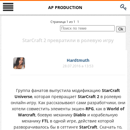
AP PRODUCTION
Страница
1
из
1
1
StarCraft 2 превратили в ролевую игру
Hardtmuth
28.07.2016 в 13:53
Группа фанатов выпустила модификацию
StarCraft
Universe
, которая превращает
StarCraft 2
в ролевую
онлайн-игру. Как рассказывают сами разработчики, они
хотели совместить элементы экшен-
RPG
, как в
World of
Warcraft
, боевую механику
Diablo
и корабельную
механику
FTL
в одной игре, действие которой
разворачивалось бы в сеттинге
StarCraft
. Скачать то,